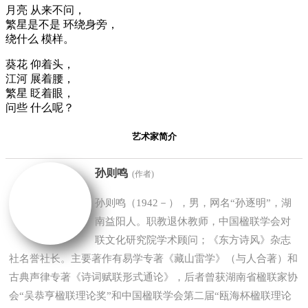
月亮 从来不问，
繁星是不是 环绕身旁，
绕什么 模样。
葵花 仰着头，
江河 展着腰，
繁星 眨着眼，
问些 什么呢？
艺术家简介
孙则鸣
(作者)
孙则鸣（1942－），男，网名“孙逐明”，湖
南益阳人。职教退休教师，中国楹联学会对
联文化研究院学术顾问；《东方诗风》杂志
社名誉社长。主要著作有易学专著《藏山雷学》（与人合著）和
古典声律专著《诗词赋联形式通论》，后者曾获湖南省楹联家协
会“吴恭亨楹联理论奖”和中国楹联学会第二届“瓯海杯楹联理论