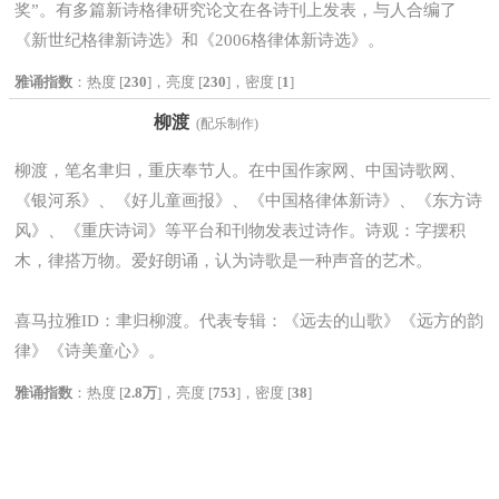
奖”。有多篇新诗格律研究论文在各诗刊上发表，与人合编了
《新世纪格律新诗选》和《2006格律体新诗选》。
雅诵指数
：热度 [
230
]，亮度 [
230
]，密度 [
1
]
柳渡
(配乐制作)
柳渡，笔名聿归，重庆奉节人。在中国作家网、中国诗歌网、
《银河系》、《好儿童画报》、《中国格律体新诗》、《东方诗
风》、《重庆诗词》等平台和刊物发表过诗作。诗观：字摆积
木，律搭万物。爱好朗诵，认为诗歌是一种声音的艺术。
喜马拉雅ID：聿归柳渡。代表专辑：《远去的山歌》《远方的韵
律》《诗美童心》。
雅诵指数
：热度 [
2.8万
]，亮度 [
753
]，密度 [
38
]