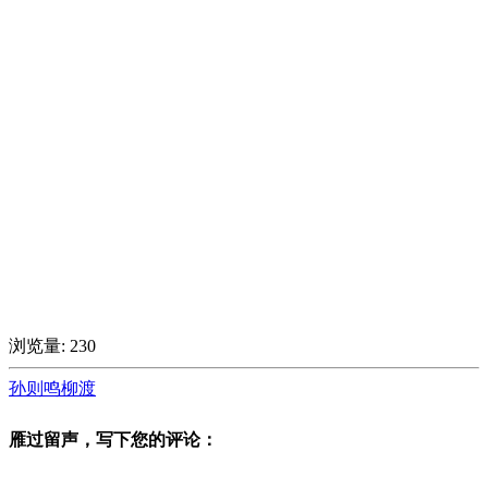
浏览量:
230
孙则鸣
柳渡
雁过留声，写下您的评论：