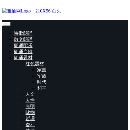
诗歌朗诵
散文朗诵
朗诵配乐
朗诵专辑
朗诵题材
红色题材
家国
军旅
时代
和平
人文
人性
光明
咏物
哲理
奋斗