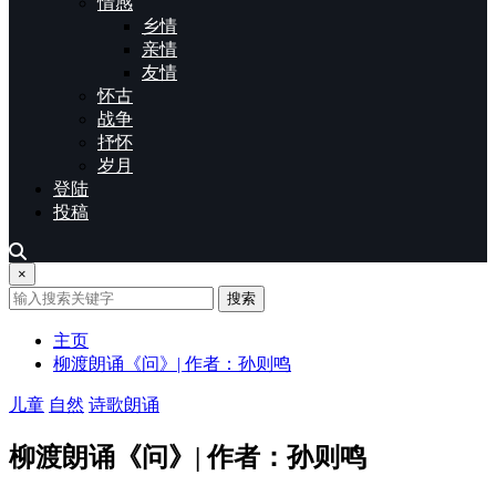
情感
乡情
亲情
友情
怀古
战争
抒怀
岁月
登陆
投稿
×
搜索
主页
柳渡朗诵《问》| 作者：孙则鸣
儿童
自然
诗歌朗诵
柳渡朗诵《问》| 作者：孙则鸣