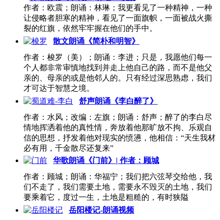
作者：欧震；朗诵：林琳；我更看见了一种精神，一种
让侵略者胆寒的精神，看见了一面旗帜，一面被战火撕
裂的红旗，依然牢牢握在他们的手中。
散文朗诵《简朴和明智》
作者：梭罗（美）；朗诵：李进；只是，我愿他们每一
个人都非常审慎地找到并走上他自己的路，而不是他父
亲的、母亲的或是他邻人的。只有经过深思熟虑，我们
才可达于智慧之境。
舒声朗诵《李白醉了》
作者：水风；改编：左旗；朗诵：舒声；醉了的李白尽
情地挥洒着他的真性情，奔放着他那旷放不拘、乐观自
信的思想，抒发着他对现实的愤懑，他相信：“天生我材
必有用，千金散尽还复来”
华歌朗诵《门前》| 作者：顾城
作者：顾城；朗诵：华福宁；我们把六弦琴交给他，我
们不走了，我们需要土地，需要永不毁灭的土地，我们
要乘着它，度过一生，土地是粗糙的，有时狭隘
岳阳楼记-朗诵视频