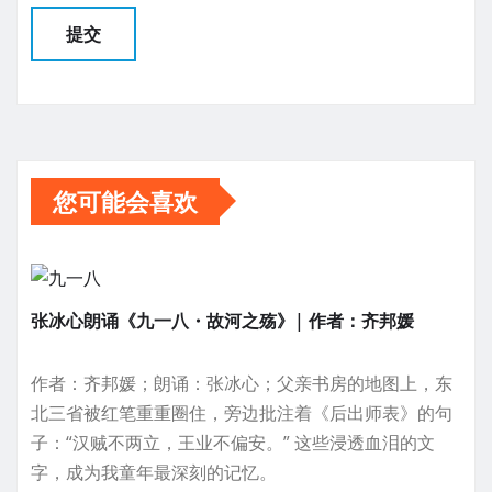
您可能会喜欢
张冰心朗诵《九一八・故河之殇》| 作者：齐邦媛
作者：齐邦媛；朗诵：张冰心；父亲书房的地图上，东
北三省被红笔重重圈住，旁边批注着《后出师表》的句
子：“汉贼不两立，王业不偏安。” 这些浸透血泪的文
字，成为我童年最深刻的记忆。