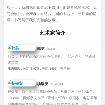
那一天，我想我们都会流下眼泪，那是喜悦的泪水。我
们会欢呼，会庆祝，在这片共同的土地上，开启新的篇
章，书写属于我们完整的故事。
艺术家简介
韩英
(朗诵者)
韩英，辽宁省朗诵艺术家协会理事。「配乐诗人」特邀诵
读嘉宾。
雅诵指数
：热度 [
3.9万
]，亮度 [
6656
]，密度 [
6
]
杨银安
(配乐制作)
杨银安，原中国录音师协会会员，从事音乐工作50余年。
1999年，配乐散文作品《蝴蝶的忏悔》获国家广电总局颁
发的中国录音师协会，广播节目技术质量评比三等奖。