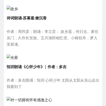
诗词朗诵-苏幕遮·燎沉香
作者：周邦彦；朗诵：李立宏； 故乡遥，何日去。家住
吴门，久作长安旅。五月渔郎相忆否。小楫轻舟，梦入
芙蓉浦。
恒玥朗诵《心怀少年》| 作者：多吉
作者：多吉朗诵：恒玥 心怀少年 太阳从太阳从东山走出
我看到了