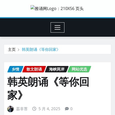
主页
韩英朗诵《等你回家》
乡情
散文朗诵
海峡两岸
网站优选
韩英朗诵《等你回
家》
荔非苔
5 月 4, 2025
0