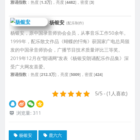
雅诵指数
：热度 [
1.3万
]，亮度 [
4482
]，密度 [
3
]
杨银安
(配乐制作)
杨银安，原中国录音师协会会员，从事音乐工作50余年。
1999年，配乐散文作品《蝴蝶的忏悔》获国家广电总局颁
发的中国录音师协会，广播节目技术质量评比三等奖。
2019年12月在“朗诵网”发表《杨银安朗诵配乐作品集》深
受广大网友喜爱。
雅诵指数
：热度 [
212.3万
]，亮度 [
5009
]，密度 [
424
]
5/5 - (1人喜欢)
浏览量:
311
杨银安
鹿六六