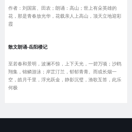
作者：刘国富、田农；朗诵：高山；世上有朵英雄的
花，那是青春放光华，花载亲人上高山，顶天立地迎彩
霞
散文朗诵-岳阳楼记
至若春和景明，波澜不惊，上下天光，一碧万顷；沙鸥
翔集，锦鳞游泳；岸芷汀兰，郁郁青青。而或长烟一
空，皓月千里，浮光跃金，静影沉璧，渔歌互答，此乐
何极