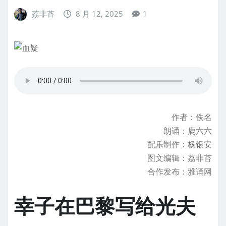
荔非苔
8 月 12, 2025
1
作者：佚名
朗诵：鹿六六
配乐制作：杨银安
图文编辑：荔非苔
合作发布：雅诵网
幸子在巴黎写给光夫