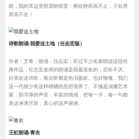
跪，我的耳边突然震响惊雷：树欲静而风不止，子欲养
而亲不在！
诗歌朗诵-我爱这土地（任志宏版）
作者：艾青；朗诵：任志宏；听过不少名家朗读这段经
典作品，任志宏老师的朗诵是我最喜欢的，百听不厌。
好喜欢这诗歌，每次听都是热泪盈眶。也好惭愧，我们
这一代很少有这样磅礴的思想境界了。不愧是演播艺术
家，那浑厚的声音，丰富的情感，把每一字，每一句都
表达淋漓尽致，真心的说声谢谢。
王虹朗诵-青衣