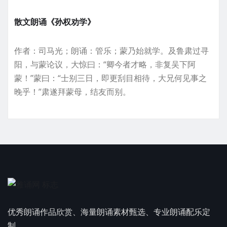
散文朗诵《孙权劝学》
作者：司马光；朗诵：管乐；蒙乃始就学。及鲁肃过寻
阳，与蒙论议，大惊曰：“卿今者才略，非复吴下阿
蒙！”蒙曰：“士别三日，即更刮目相待，大兄何见事之
晚乎！”肃遂拜蒙母，结友而别。
优秀朗诵作品欣赏、海量朗诵素材甄选、专业朗诵配乐定
制。