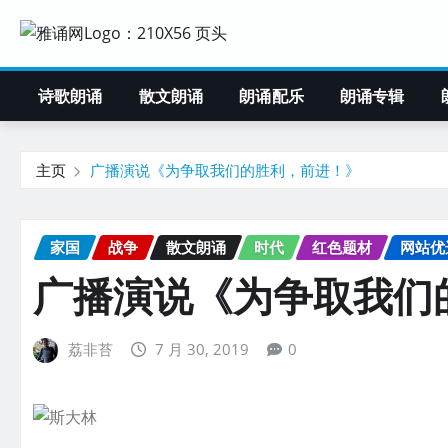
诗歌朗诵
散文朗诵
朗诵配乐
朗诵专辑
主页
广播演说《为争取我们的胜利，前进！》
家国
战争
散文朗诵
时代
红色题材
网站优
广播演说《为争取我们
荔非苔
7 月 30, 2019
0