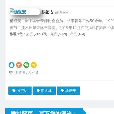
杨银安
(配乐制作)
杨银安，原中国录音师协会会员，从事音乐工作50余年。19
播节目技术质量评比三等奖。2019年12月在“朗诵网”发表
雅诵指数
：热度 [
212.3万
]，亮度 [
5009
]，密度 [
424
]
浏览量:
7,743
张宏达
斯大林
杨银安
雁过留声，写下您的评论：