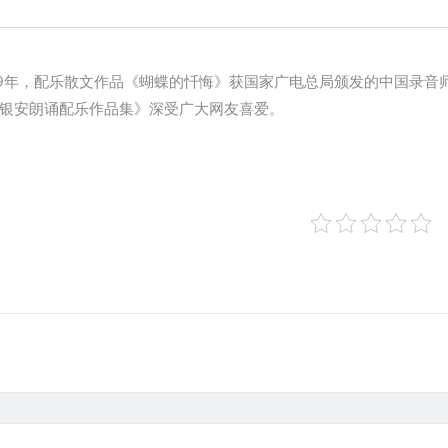
99年，配乐散文作品《蝴蝶的忏悔》获国家广电总局颁发的中国录音
《杨银安朗诵配乐作品集》深受广大网友喜爱。