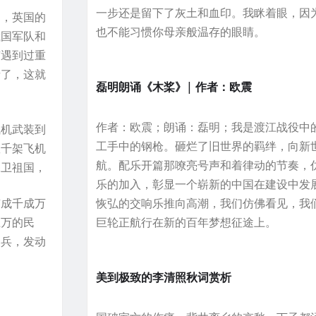
一步还是留下了灰土和血印。我眯着眼，因
的，英国的
也不能习惯你母亲般温存的眼睛。
俄国军队和
有遇到过重
溃了，这就
磊明朗诵《木桨》| 作者：欧震
作者：欧震；朗诵：磊明；我是渡江战役中
飞机武装到
工手中的钢枪。砸烂了旧世界的羁绊，向新
数千架飞机
航。配乐开篇那嘹亮号声和着律动的节奏，
保卫祖国，
乐的加入，彰显一个崭新的中国在建设中发
有成千成万
恢弘的交响乐推向高潮，我们仿佛看见，我
上万的民
巨轮正航行在新的百年梦想征途上。
民兵，发动
美到极致的李清照秋词赏析