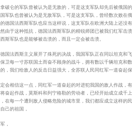
，拿破仑的军队曾被认为是无敌的，可是这支军队却先后被俄国
德国军队也曾被认为是无敌军队，可是这支军队，曾经数次败在
勒的德国法西斯军队也应当这样说，这支军队在欧洲大陆上还没
既然由于这种抵抗，德国法西斯军队的精锐师团已被我们红军击
法西斯军队也是能够被击溃的，而且一定会被击溃。
，德国法西斯主义展开了殊死的决战，我国军队正在同以坦克和
为保卫每一寸苏联国土而奋不顾身的战斗，拥有数以千辆坦克和
双的，我们给敌人的反击日益强大，全苏联人民同红军一道奋起
一定会相信这一点，同红军一道奋起的对进犯我国的敌人作战，
都将奋起作战，莫斯科和列宁格勒的劳动者，已经开始成立成千
中，在每一个遭到敌人侵略危险的城市里，我们都应成立这样的
，自己的祖国，
海军，