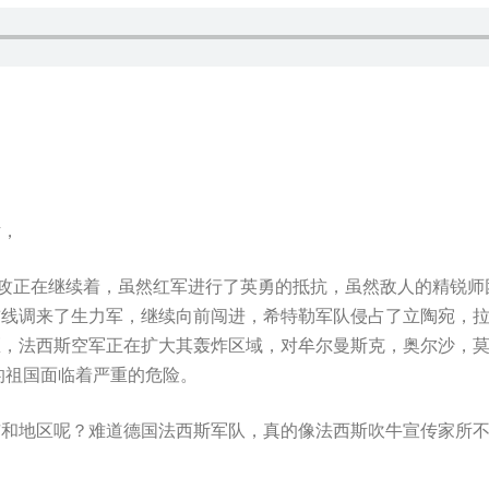
话，
进攻正在继续着，虽然红军进行了英勇的抵抗，虽然敌人的精锐师
前线调来了生力军，继续向前闯进，希特勒军队侵占了立陶宛，
区，法西斯空军正在扩大其轰炸区域，对牟尔曼斯克，奥尔沙，
的祖国面临着严重的危险。
市和地区呢？难道德国法西斯军队，真的像法西斯吹牛宣传家所