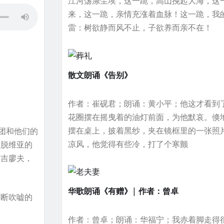
江河荡涤尘埃，这一跪，高山挽起大海，这
来，这一跪，亲情充涨着血脉！这一跪，我
雷：树欲静而风不止，子欲养而亲不在！
散文朗诵《告别》
作者：崔砚君；朗诵：黄小平；他这才看到
花圈摆在摇曳着的油灯前面，为他默哀。倏
摆在桌上，披着黑纱，夹在镜框里的一张照
团和他们的
凉风，他觉得有些冷，打了个寒颤
拉脱维亚的
莫吉廖夫，
华歌朗诵《有赠》| 作者：曾卓
不断吹嘘的
作者：曾卓；朗诵：华福宁；我赤着脚走得