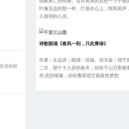
国破家亡的伤痛、背井离乡的哀愁一下子都
叶像无边的愁一样，打落在心上；阵阵风声
入孱弱的心灵。
诗歌朗诵《春风一到，只此青绿》
作者：左远庆；朗诵：语嫣、信天翁；我宁
苏联党和国
二月，那个十八岁的春天，你给千山万壑都
华,意韵璀璨，你给叠翠层峦都着色梦想