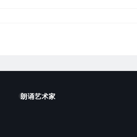
朗诵艺术家
。