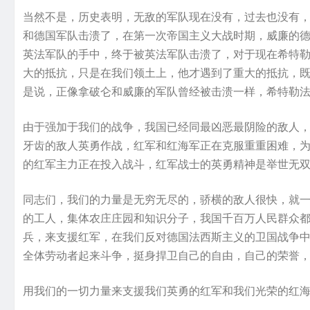
当然不是，历史表明，无敌的军队现在没有，过去也没有
和德国军队击溃了，在第一次帝国主义大战时期，威廉的
英法军队的手中，终于被英法军队击溃了，对于现在希特
大的抵抗，只是在我们领土上，他才遇到了重大的抵抗，
是说，正像拿破仑和威廉的军队曾经被击溃一样，希特勒
由于强加于我们的战争，我国已经同最凶恶最阴险的敌人
牙齿的敌人英勇作战，红军和红海军正在克服重重困难，
的红军主力正在投入战斗，红军战士的英勇精神是举世无
同志们，我们的力量是无穷无尽的，骄横的敌人很快，就
的工人，集体农庄庄园和知识分子，我国千百万人民群众
兵，来支援红军，在我们反对德国法西斯主义的卫国战争
全体劳动者起来斗争，挺身捍卫自己的自由，自己的荣誉
用我们的一切力量来支援我们英勇的红军和我们光荣的红