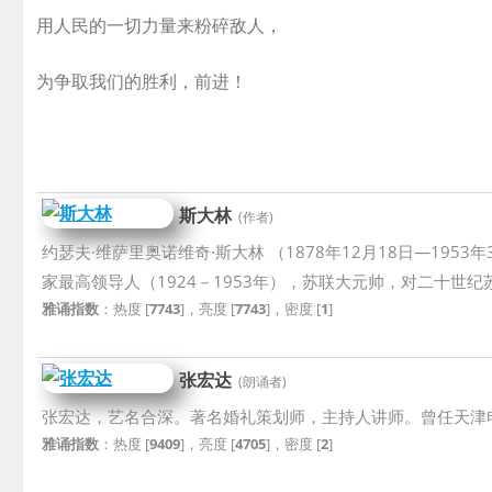
用人民的一切力量来粉碎敌人，
为争取我们的胜利，前进！
斯大林
(作者)
约瑟夫·维萨里奥诺维奇·斯大林 （1878年12月18日—1
家最高领导人（1924－1953年），苏联大元帅，对二十世
雅诵指数
：热度 [
7743
]，亮度 [
7743
]，密度 [
1
]
张宏达
(朗诵者)
张宏达，艺名合深。著名婚礼策划师，主持人讲师。曾任天津电
雅诵指数
：热度 [
9409
]，亮度 [
4705
]，密度 [
2
]