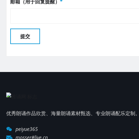
邮箱（用于回复提醒）
*
优秀朗诵作品欣赏、海量朗诵素材甄选、专业朗诵配乐定制
peiyue365
mosser#live.cn