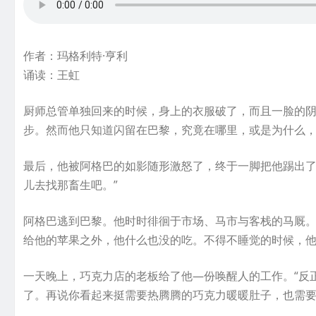
作者：玛格利特·亨利
诵读：王虹
厨师总管单独回来的时候，身上的衣服破了，而且一脸的
步。然而他只知道闪留在巴黎，究竟在哪里，或是为什么
最后，他被阿格巴的如影随形激怒了，终于一脚把他踢出了
儿去找那畜生吧。”
阿格巴逃到巴黎。他时时徘徊于市场、马市与客栈的马厩
给他的苹果之外，他什么也没的吃。不得不睡觉的时候，
一天晚上，巧克力店的老板给了他—份唤醒人的工作。“反
了。再说你看起来挺需要热腾腾的巧克力暖暖肚子，也需要