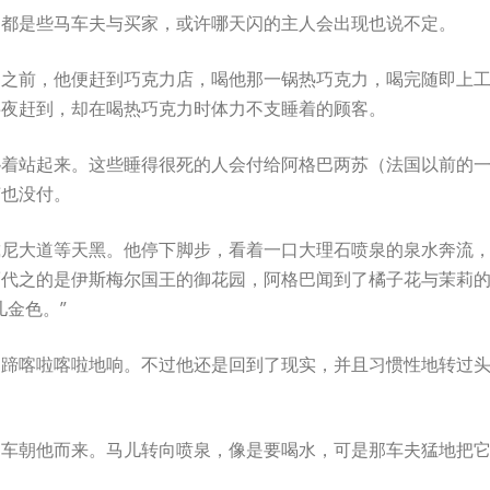
的都是些马车夫与买家，或许哪天闪的主人会出现也说不定。
出之前，他便赶到巧克力店，喝他那一锅热巧克力，喝完随即上
半夜赶到，却在喝热巧克力时体力不支睡着的顾客。
搀着站起来。这些睡得很死的人会付给阿格巴两苏（法国以前的
苏也没付。
戴尼大道等天黑。他停下脚步，看着一口大理石喷泉的泉水奔流
而代之的是伊斯梅尔国王的御花园，阿格巴闻到了橘子花与茉莉
金色。”
马蹄喀啦喀啦地响。不过他还是回到了现实，并且习惯性地转过
马车朝他而来。马儿转向喷泉，像是要喝水，可是那车夫猛地把