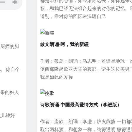
都是牵挂的心情，如今渐渐远去，如你越来
影，和我已经无法组合起来的对你的记忆。
道别，靠对你的回忆来温暖自己
散文朗诵-呵，我的新疆
着厨师的脚
作者：孤岛；朗诵：马志明；难道是地球一
使西部隆起欧亚大陆的腹部，诞生这位美男
儿。你自个
我是如此的爱你
苹果的妇人
诗歌朗诵-中国最高爱情方式（李进版）
点儿钱好
作者：唐欣；朗诵：李进；炉火熊熊 一切都
取出两杯酒，和想象一样，纯得透明 醇得透