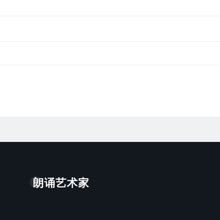
朗诵艺术家
。