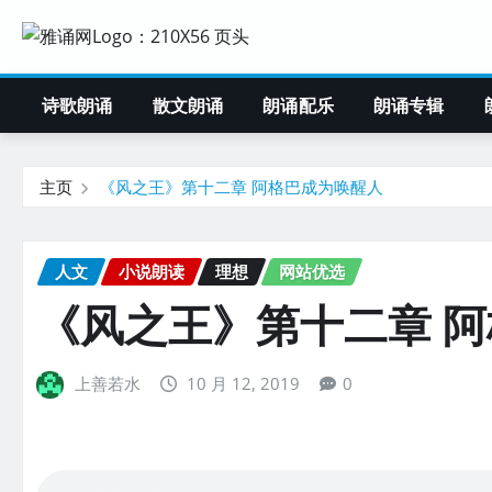
诗歌朗诵
散文朗诵
朗诵配乐
朗诵专辑
主页
《风之王》第十二章 阿格巴成为唤醒人
人文
小说朗读
理想
网站优选
《风之王》第十二章 
上善若水
10 月 12, 2019
0