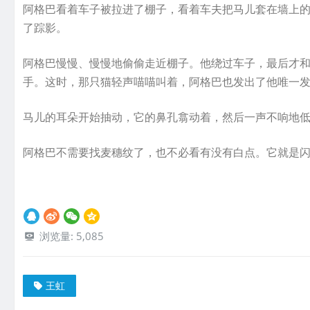
阿格巴看着车子被拉进了棚子，看着车夫把马儿套在墙上
了踪影。
阿格巴慢慢、慢慢地偷偷走近棚子。他绕过车子，最后才
手。这时，那只猫轻声喵喵叫着，阿格巴也发出了他唯一
马儿的耳朵开始抽动，它的鼻孔翕动着，然后一声不响地
阿格巴不需要找麦穗纹了，也不必看有没有白点。它就是
浏览量:
5,085
王虹