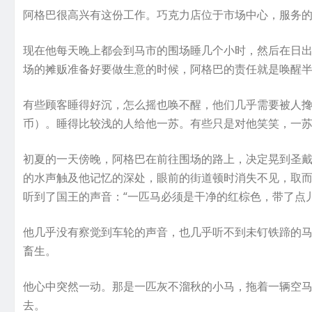
阿格巴很高兴有这份工作。巧克力店位于市场中心，服务
现在他每天晚上都会到马市的围场睡几个小时，然后在日
场的摊贩准备好要做生意的时候，阿格巴的责任就是唤醒
有些顾客睡得好沉，怎么摇也唤不醒，他们几乎需要被人
币）。睡得比较浅的人给他一苏。有些只是对他笑笑，一
初夏的一天傍晚，阿格巴在前往围场的路上，决定晃到圣
的水声触及他记忆的深处，眼前的街道顿时消失不见，取
听到了国王的声音：“一匹马必须是干净的红棕色，带了点儿
他几乎没有察觉到车轮的声音，也几乎听不到未钉铁蹄的
畜生。
他心中突然一动。那是一匹灰不溜秋的小马，拖着一辆空
去。