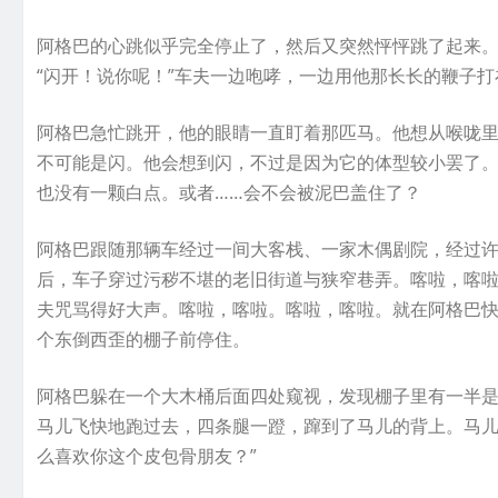
阿格巴的心跳似乎完全停止了，然后又突然怦怦跳了起来
“闪开！说你呢！”车夫一边咆哮，一边用他那长长的鞭子
阿格巴急忙跳开，他的眼睛一直盯着那匹马。他想从喉咙
不可能是闪。他会想到闪，不过是因为它的体型较小罢了。
也没有一颗白点。或者……会不会被泥巴盖住了？
阿格巴跟随那辆车经过一间大客栈、一家木偶剧院，经过
后，车子穿过污秽不堪的老旧街道与狭窄巷弄。喀啦，喀
夫咒骂得好大声。喀啦，喀啦。喀啦，喀啦。就在阿格巴
个东倒西歪的棚子前停住。
阿格巴躲在一个大木桶后面四处窥视，发现棚子里有一半
马儿飞快地跑过去，四条腿一蹬，蹿到了马儿的背上。马儿轻
么喜欢你这个皮包骨朋友？”