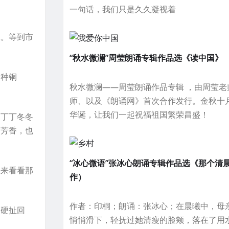
一句话，我们只是久久凝视着
工。等到市
“秋水微澜”周莹朗诵专辑作品选《读中国》
一种铜
秋水微澜——周莹朗诵作品专辑 ，由周莹老
师、以及《朗诵网》首次合作发行。金秋十月
华诞，让我们一起祝福祖国繁荣昌盛！
，丁丁冬冬
的芳香，也
“冰心微语”张冰心朗诵专辑作品选《那个清
头来看看那
作）
作者：印桐；朗诵：张冰心；在晨曦中，母
它硬扯回
悄悄滑下，轻抚过她清瘦的脸颊，落在了用