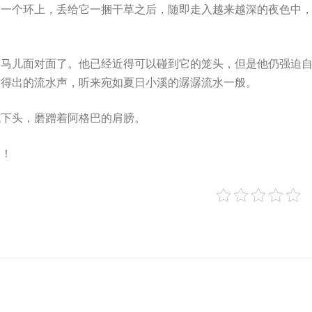
的一个环上，丢给它一捆干草之后，随即走入越来越深的夜色中
和马儿面对面了。他已经近得可以碰到它的笼头，但是他仍强迫
发得出的流水声，听来宛如夏日小溪的潺潺流水一般。
低下头，磨蹭着阿格巴的肩膀。
闪！