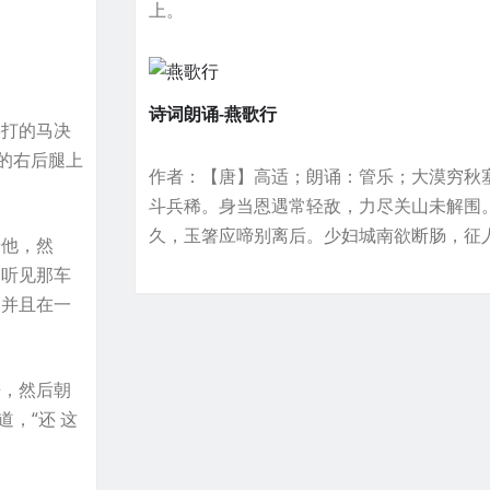
上。
诗词朗诵-燕歌行
挨打的马决
的右后腿上
作者：【唐】高适；朗诵：管乐；大漠穷秋
斗兵稀。身当恩遇常轻敌，力尽关山未解围
久，玉箸应啼别离后。少妇城南欲断肠，征
着他，然
巴听见那车
，并且在一
来，然后朝
，“还 这