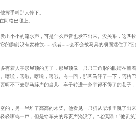
。他挥手叫那人停下。
打在阿格巴腿上。
里发出小小的流水声，可是什么声音也发不出来。没关系，这匹
它的胸前没有麦穗纹……或者……会不会被马具的项圈遮住了?它
许多有着人字形屋顶的房子，那屋顶像一只只三角形的眼睛在望
啦。喀啦，喀啦。喀啦，喀啦。有一回，那匹马绊了一下，阿格
快要听不下去那马蹄声的当儿，车子转进一条窄得不得了的巷子
是空的，另一半堆了高高的木柴。他看见一只猫从柴堆里跳了出
轻嘶鸣一声，但是给车夫的斥责声淹没了。“老疯猫！”他讥笑道