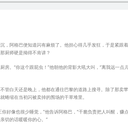
阴沉，阿格巴便知道闪有麻烦了。他担心得几乎发狂，于是紧跟
，那厨师硬是拗得不肯讲？
厨房。“你这个跟屁虫！”他朝他的背影大吼大叫，“离我远一点
。不管白天还是晚上，他都在通往巴黎的道路上搜寻。除了那卖
他就蜷缩在当初闪被卖掉的围场的干草堆里。
正你好像也很少睡觉，”他告诉阿格巴，“干脆负责把人叫醒，赚
亲切的话暖暖你的心。”