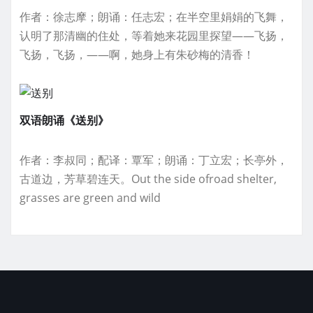
作者：徐志摩；朗诵：任志宏；在半空里娟娟的飞舞，
认明了那清幽的住处，等着她来花园里探望——飞扬，
飞扬，飞扬，——啊，她身上有朱砂梅的清香！
双语朗诵《送别》
作者：李叔同；配译：覃军；朗诵：丁立宏；长亭外，
古道边，芳草碧连天。Out the side ofroad shelter,
grasses are green and wild