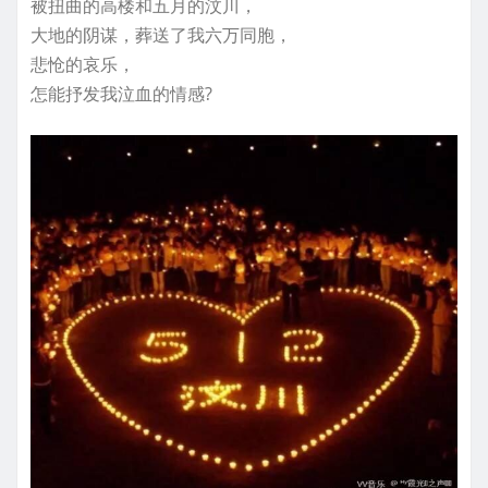
被扭曲的高楼和五月的汶川，
大地的阴谋，葬送了我六万同胞，
悲怆的哀乐，
怎能抒发我泣血的情感?