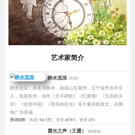
艺术家简介
静水流深
(作者)
静水流深，原名张静水，祖籍山东莱州，辽宁省丹东市生
人，现居苏州。创作《无字碑歌》《红旗颂》《五四的火
炬》《诗意中国》《母亲的目光》等大量诗歌散文，在网
络广为传诵。
雅诵指数
：热度 [
14.1万
]，亮度 [
6731
]，密度 [
21
]
霞光之声（王霞）
(朗诵者)