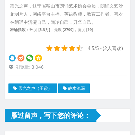
霞光之声，辽宁省鞍山市朗诵艺术协会会员，朗诵文艺沙
龙制片人，网络平台主播。英语教师，教育工作者。喜欢
在朗诵中沉淀自己，陶冶自己，升华自己。
雅诵指数
：热度 [
5.3万
]，亮度 [
2799
]，密度 [
19
]
4.5/5 - (2人喜欢)
浏览量:
3,046
霞光之声（王霞）
静水流深
雁过留声，写下您的评论：