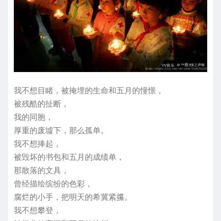
我不想目睹，被掩埋的生命和五月的憧憬，
被残酷的扯断，
我的同胞，
厚重的废墟下，那么孤单。
我不想捧起，
被毁坏的书包和五月的成绩单，
那散落的文具，
曾经描绘缤纷的色彩，
腐烂的小手，把明天的希冀紧攥。
我不想攀登，