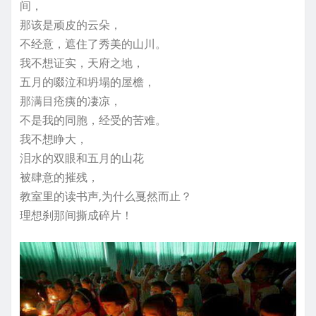
间，
那该是顽皮的云朵，
不经意，遮住了秀美的山川。
我不想证实，天府之地，
五月的啜泣和坍塌的屋檐，
那满目疮痍的凄凉，
不是我的同胞，经受的苦难。
我不想睁大，
泪水的双眼和五月的山花
被肆意的摧残，
教室里的读书声,为什么戛然而止？
理想刹那间撕成碎片！