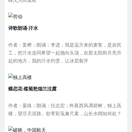
碌无为而羞耻
诗歌朗诵-汗水
作者：姜桦；朗诵：李进；我是远方来的麦客，是农民
工，把汗水连同希望一起抛向头顶，在那太阳和月亮升
起的地方，我的汗水灼烫，让冰层裂开
蝶恋花·槛菊愁烟兰泣露
作者：晏殊；朗诵：任志宏；昨夜西风凋碧树，独上高
楼，望尽天涯路。欲寄彩笺兼尺素，山长水阔知何处？