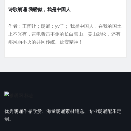
诗歌朗诵-我骄傲，我是中国人
作者：王怀让；朗诵：yv子； 我是中国人，在我的国土
上不光有，雷电轰击不倒的长白雪山、黄山劲松，还有
那风雨不灭的井冈传统、延安精神！
优秀朗诵作品欣赏、海量朗诵素材甄选、专业朗诵配乐定
制。