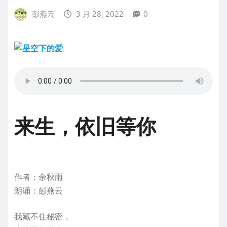
彭燕云
3 月 28, 2022
0
来生，依旧等你
作者：余秋雨
朗诵：彭燕云
我藏不住秘密，