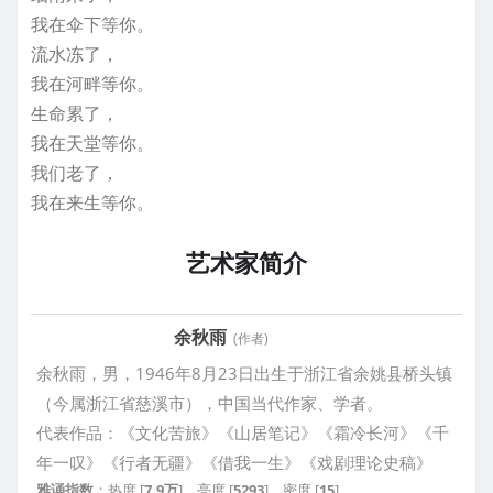
我在伞下等你。
流水冻了，
我在河畔等你。
生命累了，
我在天堂等你。
我们老了，
我在来生等你。
艺术家简介
余秋雨
(作者)
余秋雨，男，1946年8月23日出生于浙江省余姚县桥头镇
（今属浙江省慈溪市），中国当代作家、学者。
代表作品：《文化苦旅》《山居笔记》《霜冷长河》《千
年一叹》《行者无疆》《借我一生》《戏剧理论史稿》
雅诵指数
：热度 [
7.9万
]，亮度 [
5293
]，密度 [
15
]