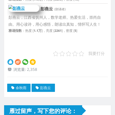
彭燕云
(朗诵者)
彭燕云，江西省抚州人，数学老师。热爱生活，崇尚自
由。用心读诗，用心感悟，朗读出真知，情怀写人生！
雅诵指数
：热度 [
1.1万
]，亮度 [
2261
]，密度 [
5
]
我要打分
浏览量:
2,358
余秋雨
彭燕云
雁过留声，写下您的评论：