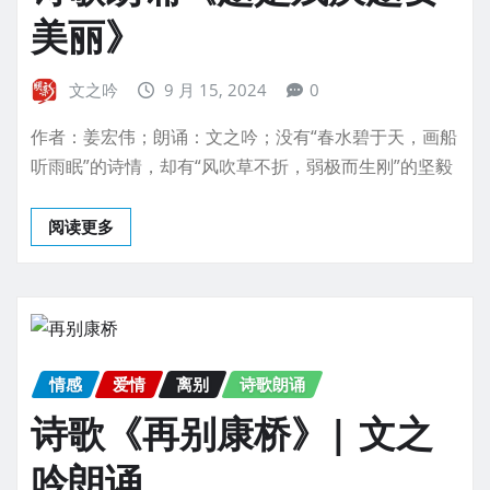
美丽》
文之吟
9 月 15, 2024
0
作者：姜宏伟；朗诵：文之吟；没有“春水碧于天，画船
听雨眠”的诗情，却有“风吹草不折，弱极而生刚”的坚毅
阅读更多
情感
爱情
离别
诗歌朗诵
诗歌《再别康桥》| 文之
吟朗诵