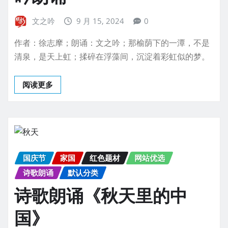
文之吟
9 月 15, 2024
0
作者：徐志摩；朗诵：文之吟；那榆荫下的一潭，不是
清泉，是天上虹；揉碎在浮藻间，沉淀着彩虹似的梦。
阅读更多
国庆节
家国
红色题材
网站优选
诗歌朗诵
默认分类
诗歌朗诵《秋天里的中
国》