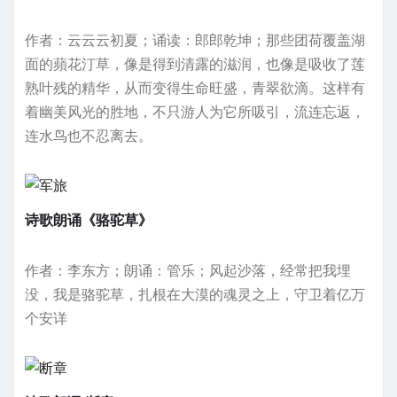
作者：云云云初夏；诵读：郎郎乾坤；那些团荷覆盖湖
面的蘋花汀草，像是得到清露的滋润，也像是吸收了莲
熟叶残的精华，从而变得生命旺盛，青翠欲滴。这样有
着幽美风光的胜地，不只游人为它所吸引，流连忘返，
连水鸟也不忍离去。
诗歌朗诵《骆驼草》
作者：李东方；朗诵：管乐；风起沙落，经常把我埋
没，我是骆驼草，扎根在大漠的魂灵之上，守卫着亿万
个安详