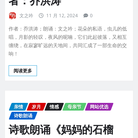
者：乔洪涛
文之吟
11 月 12, 2024
0
作者：乔洪涛；朗诵：文之吟；花朵的私语，虫儿的低
唱，月影的轻叹，夜风的呢喃，它们此起彼落，又相互
缠绕，在寂寥旷远的天地间，共同汇成了一部生命的交
响！
阅读更多
亲情
岁月
情感
母亲节
网站优选
诗歌朗诵
诗歌朗诵《妈妈的石榴