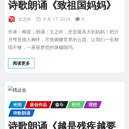
诗歌朗诵《致祖国妈妈》
文之吟
9 月 17, 2024
4
作者：柳渡；朗诵：文之吟；您是最高大的妈妈！把日
月穹苍揽入胸怀，尽情俯瞰世界的云霞。让我们一生都
唱不够，一座座梦想的珠穆朗玛。
阅读更多
光明
原创作品
奋斗
时代
理想
诗歌朗诵
诗歌朗诵《越是残疾越要