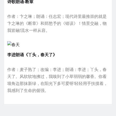
诗歌朗诵-断章
作者：卞之琳；朗诵：任志宏；现代诗里最推崇的就是
卞之琳的《断章》和郑愁予的《错误》！情景交融，物
我皆融!流水一样从容。
李进朗诵《丫头，春天了》
作者：麦子熟了；改编：李进；朗诵：李进；丫头，春
天了。风软软地拂过，我嗅到了小草弱弱的馨香。你看
墙角边那抹新绿，在阳光下多可爱呀!轻轻用手扶摸着，
我感到了生命的倔强。