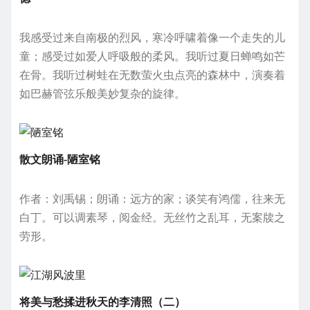
我感受过来自南极的烈风，寒冷呼啸着像一个走失的儿
童；感受过如爱人呼吸般的柔风。我听过夏日蝉鸣如芒
在骨。我听过树蛙在无数萤火虫点亮的森林中，演奏着
如巴赫管弦乐般美妙复杂的旋律。
散文朗诵-陋室铭
作者：刘禹锡；朗诵：远方的家；谈笑有鸿儒，往来无
白丁。可以调素琴，阅金经。无丝竹之乱耳，无案牍之
劳形。
将美与愁揉进秋天的李清照（二）