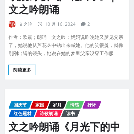
文之吟朗诵
文之吟
10 月 16, 2024
2
作者：欧震；朗诵：文之吟；妈妈说昨晚她又梦见父亲
了，她说他从芦花丛中钻出来喊她。他的笑很烫，就像
刚刚出锅的馒头，她说在她的梦里父亲没穿工作服
阅读更多
国庆节
家国
岁月
情感
抒怀
红色题材
诗歌朗诵
读书
文之吟朗诵《月光下的中