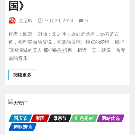
国》
文之吟
9 月 29, 2024
0
作者：欧震；朗诵：文之吟；近处的长亭，远方的古
道，那些美丽的传说，真挚的友情、纯贞的爱情，那些
倾国倾城的美人 那些临别折柳、相逢一笑，就像一首无
谱的音乐
阅读更多
国庆节
家国
母亲节
红色题材
网站优选
诗歌朗诵