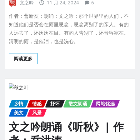
文之吟
11 月 24, 2024
6
作者：曹新友；朗诵：文之吟；那个世界里的人们，不
知道他们是否会在雨里思念，思念离别了的亲人。有的
人远去了，还历历在目。有的人告别了，还音容宛在。
清明的雨，是催泪，也是洗心。
阅读更多
乡情
情感
抒怀
散文朗诵
网站优选
美文
风景
文之吟朗诵《听秋》| 作