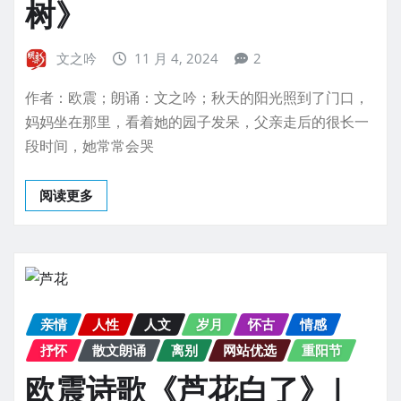
树》
文之吟
11 月 4, 2024
2
作者：欧震；朗诵：文之吟；秋天的阳光照到了门口，
妈妈坐在那里，看着她的园子发呆，父亲走后的很长一
段时间，她常常会哭
阅读更多
亲情
人性
人文
岁月
怀古
情感
抒怀
散文朗诵
离别
网站优选
重阳节
欧震诗歌《芦花白了》|