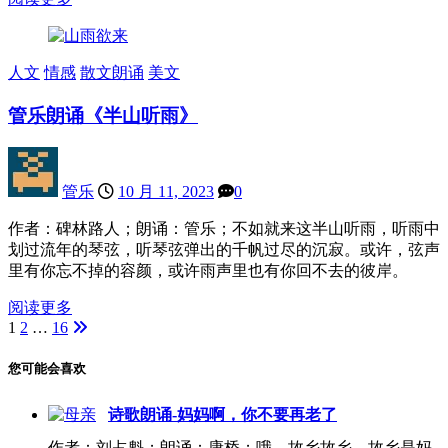
人文
情感
散文朗诵
美文
管乐朗诵《半山听雨》
管乐
10 月 11, 2023
0
作者：碑林路人；朗诵：管乐；不如就来这半山听雨，听雨中
划过流年的琴弦，听琴弦弹出的千帆过尽的沉寂。或许，弦声
里有你忘不掉的容颜，或许雨声里也有你回不去的彼岸。
阅读更多
1
2
…
16
文
章
您可能会喜欢
分
诗歌朗诵-妈妈啊，你不要再老了
页
作者：刘占魁；朗诵：康桥；哦，故乡故乡，故乡是妈