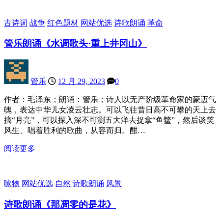
古诗词
战争
红色题材
网站优选
诗歌朗诵
革命
管乐朗诵《水调歌头·重上井冈山》
管乐
12 月 29, 2023
0
作者：毛泽东；朗诵：管乐；诗人以无产阶级革命家的豪迈气
魄，表达中华儿女凌云壮志。可以飞往昔日高不可攀的天上去
摘“月亮”，可以探入深不可测五大洋去捉拿“鱼鳖”，然后谈笑
风生、唱着胜利的歌曲，从容而归。酣…
阅读更多
咏物
网站优选
自然
诗歌朗诵
风景
诗歌朗诵《那凋零的是花》