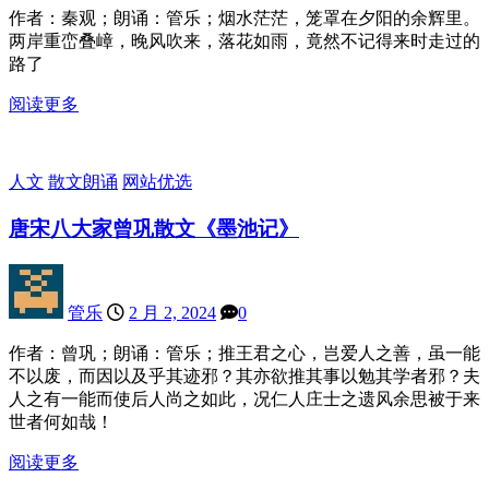
作者：秦观；朗诵：管乐；烟水茫茫，笼罩在夕阳的余辉里。
两岸重峦叠嶂，晚风吹来，落花如雨，竟然不记得来时走过的
路了
阅读更多
人文
散文朗诵
网站优选
唐宋八大家曾巩散文《墨池记》
管乐
2 月 2, 2024
0
作者：曾巩；朗诵：管乐；推王君之心，岂爱人之善，虽一能
不以废，而因以及乎其迹邪？其亦欲推其事以勉其学者邪？夫
人之有一能而使后人尚之如此，况仁人庄士之遗风余思被于来
世者何如哉！
阅读更多