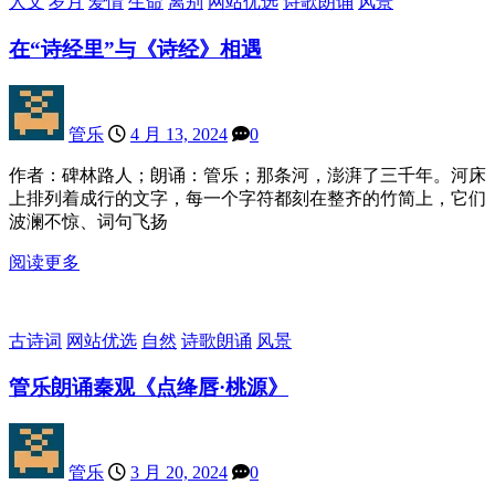
人文
岁月
爱情
生命
离别
网站优选
诗歌朗诵
风景
在“诗经里”与《诗经》相遇
管乐
4 月 13, 2024
0
作者：碑林路人；朗诵：管乐；那条河，澎湃了三千年。河床
上排列着成行的文字，每一个字符都刻在整齐的竹简上，它们
波澜不惊、词句飞扬
阅读更多
古诗词
网站优选
自然
诗歌朗诵
风景
管乐朗诵秦观《点绛唇·桃源》
管乐
3 月 20, 2024
0