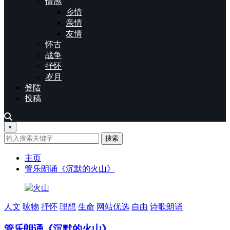
情感
乡情
亲情
友情
怀古
战争
抒怀
岁月
登陆
投稿
×
搜索
主页
管乐朗诵《沉默的火山》
人文
咏物
抒怀
理想
生命
网站优选
自由
诗歌朗诵
管乐朗诵《沉默的火山》