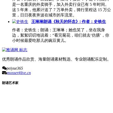
是一名重庆的外卖骑手，加入外卖行业已有 5 年时间。
这 5 年来，他累计送了 7 万单外卖，骑行里程达 15 万公
里，日日夜夜奔波在城市的车流里。
王琳琳朗诵《秋天的怀念》| 作者：史铁生
作者：史铁生；朗诵：王琳琳；她也笑了，坐在我身
边，絮絮叨叨地说着：“看完菊花，咱们就去‘仿膳’，你
小时候最爱吃那儿的豌豆黄儿。
优秀朗诵作品欣赏、海量朗诵素材甄选、专业朗诵配乐定制。
peiyue365
mosser#live.cn
朗诵艺术家