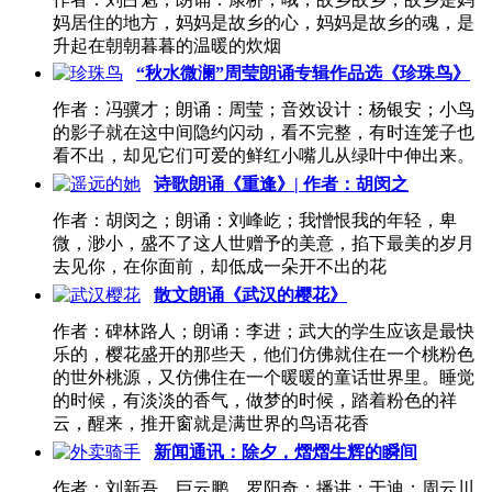
妈居住的地方，妈妈是故乡的心，妈妈是故乡的魂，是
升起在朝朝暮暮的温暖的炊烟
“秋水微澜”周莹朗诵专辑作品选《珍珠鸟》
作者：冯骥才；朗诵：周莹；音效设计：杨银安；小鸟
的影子就在这中间隐约闪动，看不完整，有时连笼子也
看不出，却见它们可爱的鲜红小嘴儿从绿叶中伸出来。
诗歌朗诵《重逢》| 作者：胡闵之
作者：胡闵之；朗诵：刘峰屹；我憎恨我的年轻，卑
微，渺小，盛不了这人世赠予的美意，掐下最美的岁月
去见你，在你面前，却低成一朵开不出的花
散文朗诵《武汉的樱花》
作者：碑林路人；朗诵：李进；武大的学生应该是最快
乐的，樱花盛开的那些天，他们仿佛就住在一个桃粉色
的世外桃源，又仿佛住在一个暖暖的童话世界里。睡觉
的时候，有淡淡的香气，做梦的时候，踏着粉色的祥
云，醒来，推开窗就是满世界的鸟语花香
新闻通讯：除夕，熠熠生辉的瞬间
作者：刘新吾、巨云鹏、罗阳奇；播讲：于迪；周云川