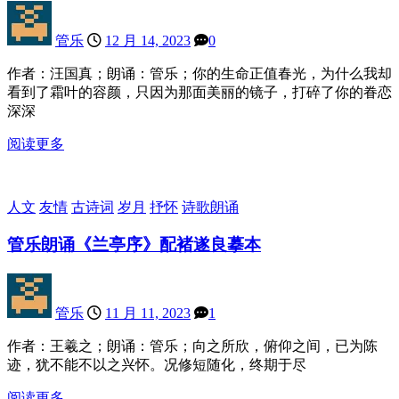
管乐
12 月 14, 2023
0
作者：汪国真；朗诵：管乐；你的生命正值春光，为什么我却
看到了霜叶的容颜，只因为那面美丽的镜子，打碎了你的眷恋
深深
阅读更多
人文
友情
古诗词
岁月
抒怀
诗歌朗诵
管乐朗诵《兰亭序》配褚遂良摹本
管乐
11 月 11, 2023
1
作者：王羲之；朗诵：管乐；向之所欣，俯仰之间，已为陈
迹，犹不能不以之兴怀。况修短随化，终期于尽
阅读更多