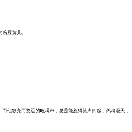
的豌豆黄儿。
，而他敞亮而悠远的吆喝声，总是能惹得笑声四起，鸽哨漫天，