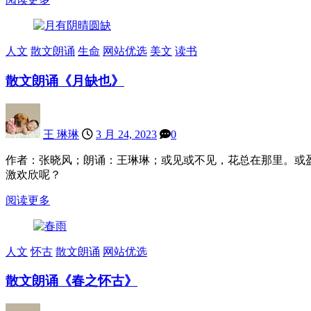
人文
散文朗诵
生命
网站优选
美文
读书
散文朗诵《月缺也》
王 琳琳
3 月 24, 2023
0
作者：张晓风；朗诵：王琳琳；或见或不见，花总在那里。或
激欢欣呢？
阅读更多
人文
怀古
散文朗诵
网站优选
散文朗诵《春之怀古》