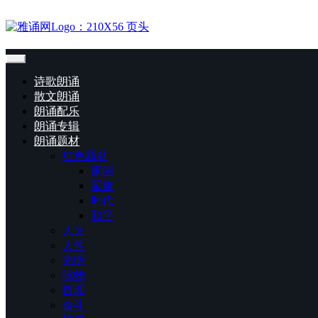
诗歌朗诵
散文朗诵
朗诵配乐
朗诵专辑
朗诵题材
红色题材
家国
军旅
时代
和平
人文
人性
光明
咏物
哲理
奋斗