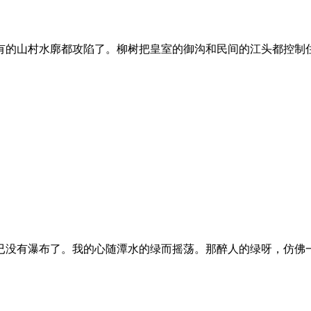
有的山村水廓都攻陷了。柳树把皇室的御沟和民间的江头都控制
已没有瀑布了。我的心随潭水的绿而摇荡。那醉人的绿呀，仿佛