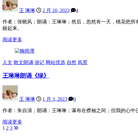
王 琳琳
2 月 20, 2023
4
作者：张晓风；朗诵：王琳琳；然后，忽然有一天，桃花把所
丽起来。
阅读更多
人文
散文朗诵
游记
网站优选
自然
风景
王琳琳朗诵《绿》
王 琳琳
1 月 3, 2023
0
作者：朱自清；朗诵：王琳琳；瀑布在襟袖之间；但我的心中
阅读更多
1
2
3
文