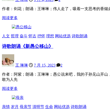
作者：剑花；朗诵：王琳琳；伟人走了，吸着一支思考的香烟
阅读更多
人文
哲理
奋斗
怀古
抒怀
理想
网站优选
诗歌朗诵
诗歌朗诵《新愚公移山》
王 琳琳
7 月 15, 2023
2
作者：阿紫；朗诵：王琳琳；愚公说来吧，我的子孙见山开山
敢为人先
阅读更多
亲情
岁月
母亲节
清明节
生命
网站优选
诗歌朗诵