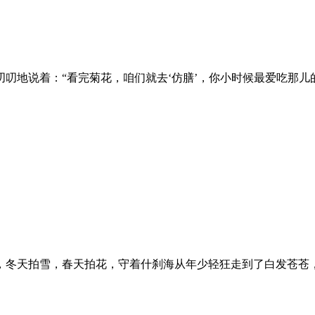
叨地说着：“看完菊花，咱们就去‘仿膳’，你小时候最爱吃那儿
，冬天拍雪，春天拍花，守着什刹海从年少轻狂走到了白发苍苍