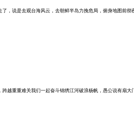
走了，说是去观台海风云，去朝鲜半岛力挽危局，俯身地图前彻
，跨越重重难关我们一起奋斗锦绣江河破浪杨帆，愚公说有扇大