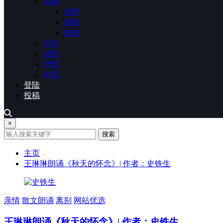
情感
乡情
亲情
友情
怀古
战争
抒怀
岁月
登陆
投稿
×
搜索
主页
王琳琳朗诵《秋天的怀念》| 作者：史铁生
亲情
散文朗诵
离别
网站优选
王琳琳朗诵《秋天的怀念》| 作者：史铁生