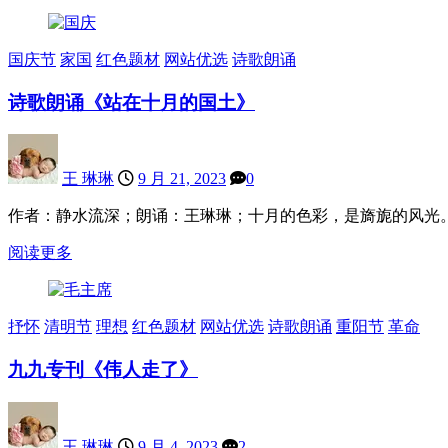
国庆节
家国
红色题材
网站优选
诗歌朗诵
诗歌朗诵《站在十月的国土》
王 琳琳
9 月 21, 2023
0
作者：静水流深；朗诵：王琳琳；十月的色彩，是旖旎的风光
阅读更多
抒怀
清明节
理想
红色题材
网站优选
诗歌朗诵
重阳节
革命
九九专刊《伟人走了》
王 琳琳
9 月 4, 2023
2