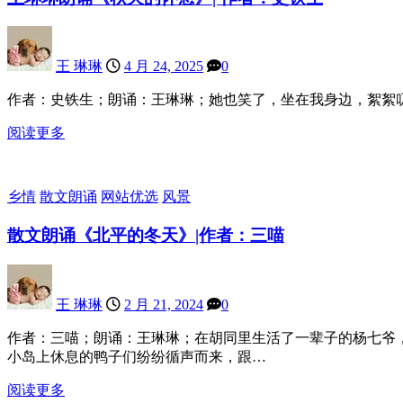
王 琳琳
4 月 24, 2025
0
作者：史铁生；朗诵：王琳琳；她也笑了，坐在我身边，絮絮叨
阅读更多
乡情
散文朗诵
网站优选
风景
散文朗诵《北平的冬天》|作者：三喵
王 琳琳
2 月 21, 2024
0
作者：三喵；朗诵：王琳琳；在胡同里生活了一辈子的杨七爷
小岛上休息的鸭子们纷纷循声而来，跟…
阅读更多