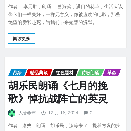
作者： 李元胜，朗诵： 曹海滨，满目的花草，生活应该
像它们一样美好，一样无意义，像被虚度的电影，那些
绝望的爱和赴死，为我们带来短暂的沉默。
阅读更多
战争
精品典藏
红色题材
诗歌朗诵
革命
胡乐民朗诵《七月的挽
歌》悼抗战阵亡的英灵
大音希声
12 月 16, 2024
0
作者：洛夫；朗诵：胡乐民；汝等来了，提着青发的头