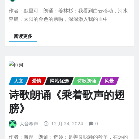
作者：默里可；朗诵：姜林杉；我看到白云移动，河水
奔腾，太阳的金色的亲吻，深深渗入我的血中
阅读更多
人文
爱情
网站优选
诗歌朗诵
风景
诗歌朗诵《乘着歌声的翅
膀》
大音希声
12 月 24, 2024
0
作者：海涅；朗诵：奇妙；是善良聪颖的羚羊，在远的