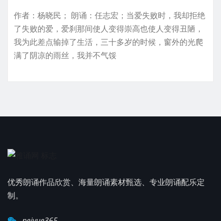
作者：杨晓民； 朗诵：任志宏；当爱失败时，我却拒绝
了失败的爱，爱刹那间使人变得崇高也使人变得丑陋，
我为此差点输掉了生活，三十多岁的时候，窗外的光爬
满了阴凉的雨丝，我并不气馁
优秀朗诵作品欣赏、海量朗诵素材甄选、专业朗诵配乐定
制。
peiyue365