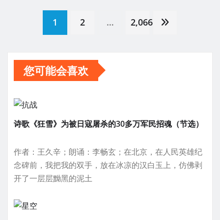
文
1
2
…
2,066
章
您可能会喜欢
分
页
诗歌《狂雪》为被日寇屠杀的30多万军民招魂（节选）
作者：王久辛；朗诵：李畅玄；在北京，在人民英雄纪
念碑前，我把我的双手，放在冰凉的汉白玉上，仿佛剥
开了一层层黝黑的泥土