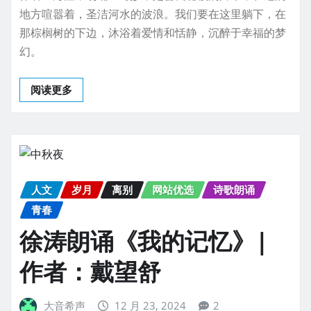
地方喧嚣着，圣洁河水的波浪。我们要在这里躺下，在
那棕榈树的下边，沐浴着爱情和恬静，沉醉于幸福的梦
幻。
阅读更多
人文
岁月
离别
网站优选
诗歌朗诵
青春
徐涛朗诵《我的记忆》|
作者：戴望舒
大音希声
12 月 23, 2024
2