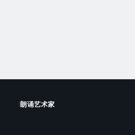
朗诵艺术家
。