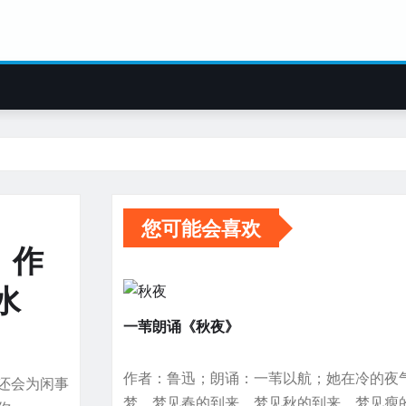
您可能会喜欢
 作
水
一苇朗诵《秋夜》
作者：鲁迅；朗诵：一苇以航；她在冷的夜
还会为闲事
梦，梦见春的到来，梦见秋的到来，梦见瘦