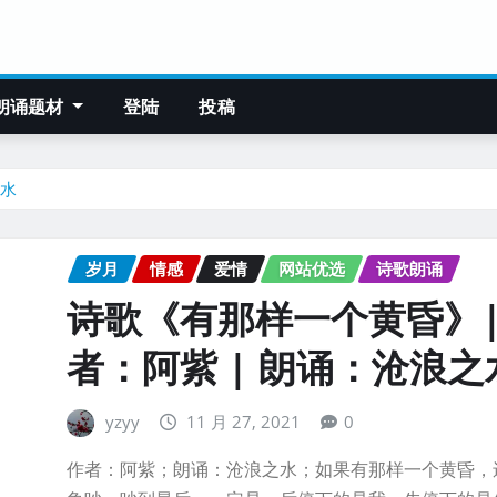
朗诵题材
登陆
投稿
之水
岁月
情感
爱情
网站优选
诗歌朗诵
诗歌《有那样一个黄昏》|
者：阿紫 | 朗诵：沧浪之
yzyy
11 月 27, 2021
0
作者：阿紫；朗诵：沧浪之水；如果有那样一个黄昏，