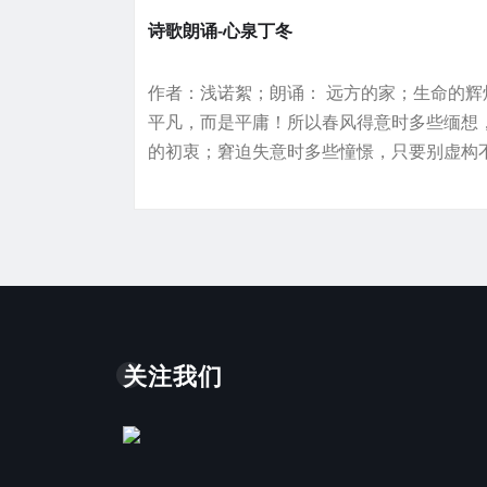
诗歌朗诵-心泉丁冬
作者：浅诺絮；朗诵： 远方的家；生命的辉
平凡，而是平庸！所以春风得意时多些缅想
的初衷；窘迫失意时多些憧憬，只要别虚构
关注我们