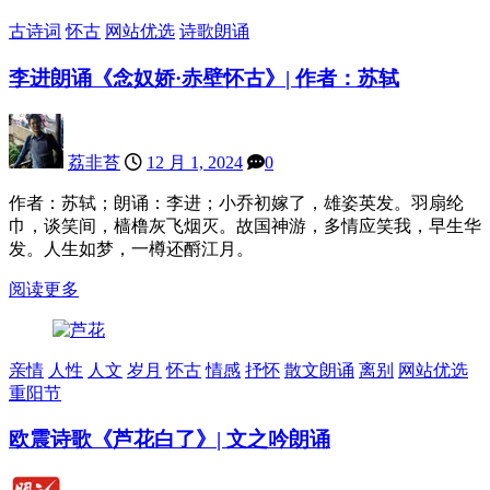
古诗词
怀古
网站优选
诗歌朗诵
李进朗诵《念奴娇·赤壁怀古》| 作者：苏轼
荔非苔
12 月 1, 2024
0
作者：苏轼；朗诵：李进；小乔初嫁了，雄姿英发。羽扇纶
巾，谈笑间，樯橹灰飞烟灭。故国神游，多情应笑我，早生华
发。人生如梦，一樽还酹江月。
阅读更多
亲情
人性
人文
岁月
怀古
情感
抒怀
散文朗诵
离别
网站优选
重阳节
欧震诗歌《芦花白了》| 文之吟朗诵