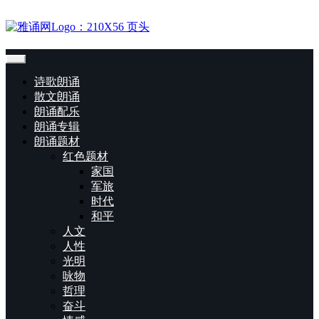
诗歌朗诵
散文朗诵
朗诵配乐
朗诵专辑
朗诵题材
红色题材
家国
军旅
时代
和平
人文
人性
光明
咏物
哲理
奋斗