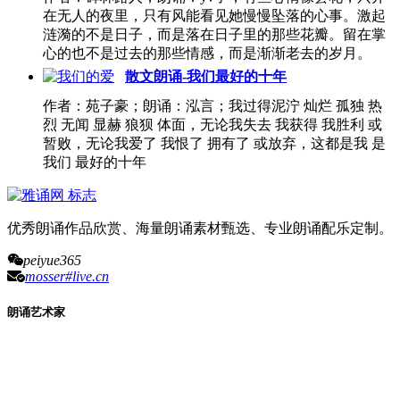
在无人的夜里，只有风能看见她慢慢坠落的心事。激起
涟漪的不是日子，而是落在日子里的那些花瓣。留在掌
心的也不是过去的那些情感，而是渐渐老去的岁月。
散文朗诵-我们最好的十年
作者：苑子豪；朗诵：泓言；我过得泥泞 灿烂 孤独 热
烈 无闻 显赫 狼狈 体面，无论我失去 我获得 我胜利 或
暂败，无论我爱了 我恨了 拥有了 或放弃，这都是我 是
我们 最好的十年
优秀朗诵作品欣赏、海量朗诵素材甄选、专业朗诵配乐定制。
peiyue365
mosser#live.cn
朗诵艺术家