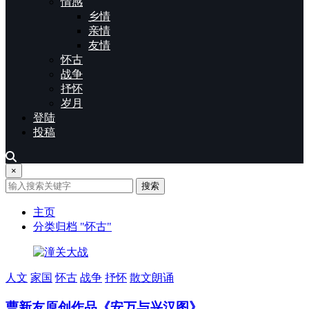
情感
乡情
亲情
友情
怀古
战争
抒怀
岁月
登陆
投稿
×
搜索
主页
分类归档 "怀古"
人文
家国
怀古
战争
抒怀
散文朗诵
曹新友原创作品《安万与兴汉图》