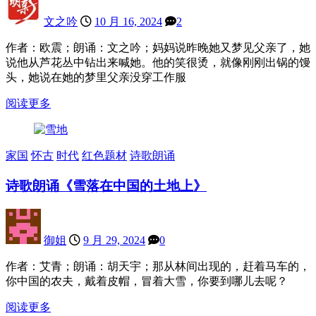
文之吟
10 月 16, 2024
2
作者：欧震；朗诵：文之吟；妈妈说昨晚她又梦见父亲了，她
说他从芦花丛中钻出来喊她。他的笑很烫，就像刚刚出锅的馒
头，她说在她的梦里父亲没穿工作服
阅读更多
家国
怀古
时代
红色题材
诗歌朗诵
诗歌朗诵《雪落在中国的土地上》
御姐
9 月 29, 2024
0
作者：艾青；朗诵：胡天宇；那从林间出现的，赶着马车的，
你中国的农夫，戴着皮帽，冒着大雪，你要到哪儿去呢？
阅读更多