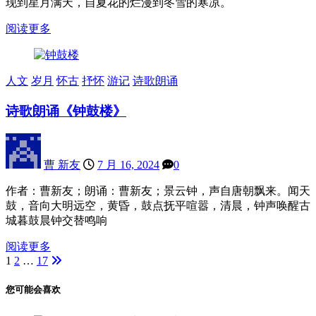
现到星月满天，自夏花的烂漫到冬雪的寒凉。
阅读更多
人文
岁月
怀古
抒怀
游记
诗歌朗诵
诗歌朗诵《钟鼓楼》
曹 新友
7 月 16, 2024
0
作者：曹新友；朗诵：曹新友；景云钟，声自唐朝飘来。闻天
鼓，音向大明远空，黄昏，鼓点抚平喧嚣，清晨，钟声唤醒古
城暮鼓晨钟交替鸣响
阅读更多
1
2
…
17
文
章
您可能会喜欢
分