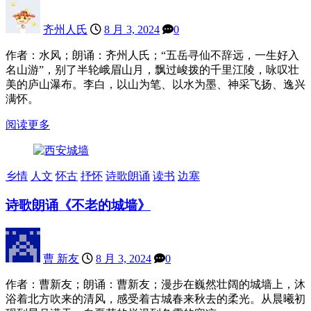
齐州人氏
8 月 3, 2024
0
作者：水风；朗诵：齐州人氏；“五岳寻仙不辞远，一生好入
名山游”，别了半轮峨眉山月，飘过峻拨的千里江陵，咏叹壮
美的庐山瀑布。李白，以山为笔、以水为墨、神采飞扬、逸兴
满怀。
阅读更多
乡情
人文
怀古
抒怀
诗歌朗诵
读书
边塞
诗歌朗诵《不老的城墙》
曹 新友
8 月 3, 2024
0
作者：曹新友；朗诵：曹新友；漫步在巍然壮阔的城墙上，沐
浴着北方吹来的清风，感受着古城春来秋去的柔光。从晨曦初