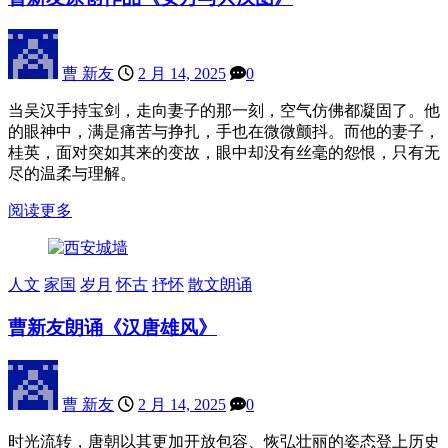
曹 新友
2 月 14, 2025
0
当吴汉手持宝剑，走向妻子的那一刻，空气仿佛都凝固了。他
的眼神中，满是痛苦与挣扎，手也在微微颤抖。而他的妻子，
桂英，面对突如其来的变故，眼中却没有丝毫的怨恨，只有无
尽的温柔与理解。
阅读更多
人文
家国
岁月
怀古
抒怀
散文朗诵
曹新友朗诵《汉唐雄风》
曹 新友
2 月 14, 2025
0
时光流转，唐朝以其更加开放包容、恢弘壮丽的姿态登上历史