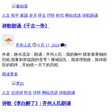
人文
和平
家国
岁月
怀古
抒怀
时代
网站优选
诗歌朗诵
诗歌朗诵《千古一帝》
齐州人氏
9 月 17, 2024
0
作者：静水流深；朗诵：齐州人氏；我的胸中,喷射着青铜的
烈焰,我要刺穿战国的苍穹！雍城冠礼，我亲理朝政，除掉权
臣的羁绊，开始统一天下的历程。
阅读更多
人文
古诗词
怀古
抒怀
网站优选
诗歌朗诵
诗歌《李白醉了》| 齐州人氏朗诵