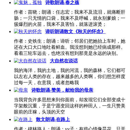
诗歌朗诵-春之殇
页
作者：苗晓；朗诵：任志宏；我来不及流泪，就痛断肝
肠；一只无情的口袋，我来不及呼喊，就永别爹娘；一
簇爆烈的火苗，我来不及害怕，就落进滚烫；
谛听朗诵散文《秋天的怀念》
作者：史铁生；朗诵：谛听；邻居们把她抬上车时，她
还在大口大口地吐着鲜血。我没想到她已经病成那样。
看着三轮车远去，也绝没有想到那竟是永远的诀别。
大自然在说话
我的海洋，我的土地，我的河流，我的森林，它们都可
以左右人类的存在，越来越多的人类啊，你们想怎样度
过每一天，在意我，或者忽略我
诗歌朗诵-赞美，献给我的母亲
当我背负许多思想来到你面前，却发现它们全部变成十
字架般沉重，于是宁愿变回这样的种田人，一生只赞美
眼前的庄稼，头顶的天空
散文朗诵-在路上
作者：碑林路人；朗诵：yv子；有些心情像昙花，只开