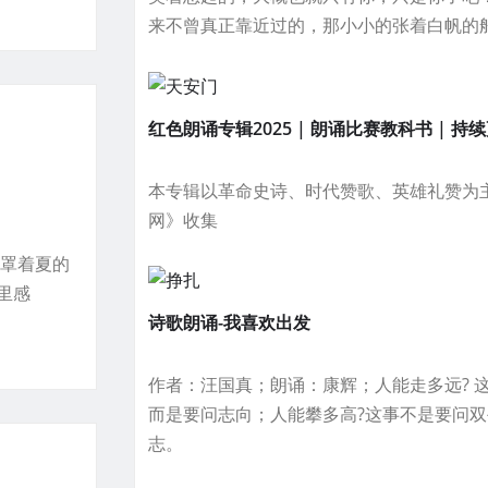
来不曾真正靠近过的，那小小的张着白帆的
红色朗诵专辑2025 | 朗诵比赛教科书 | 持
本专辑以革命史诗、时代赞歌、英雄礼赞为
网》收集
笼罩着夏的
里感
诗歌朗诵-我喜欢出发
作者：汪国真；朗诵：康辉；人能走多远? 
而是要问志向；人能攀多高?这事不是要问双手
志。