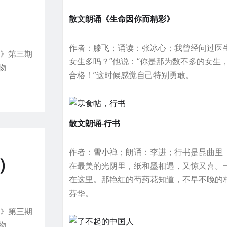
）
散文朗诵《生命因你而精彩》
作者：滕飞；诵读：张冰心；我曾经问过医
家》第三期
女生多吗？”他说：“你是那为数不多的女生
物
合格！”这时候感觉自己特别勇敢。
散文朗诵-行书
作者：雪小禅；朗诵：李进；行书是昆曲里
完）
在最美的光阴里，纸和墨相遇，又惊又喜。
在这里。那艳红的芍药花知道，不早不晚的
芬华。
家》第三期
物