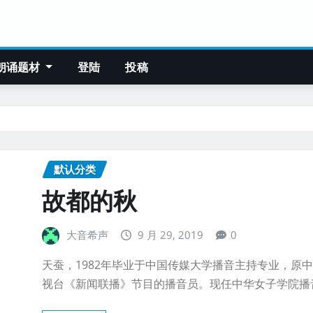
朗诵题材
登陆
投稿
默认分类
故都的秋
大音希声
9 月 29, 2019
0
天蚕，1982年毕业于中国传媒大学播音主持专业，原
视台《新闻联播》节目的播音员。现任中华女子学院播