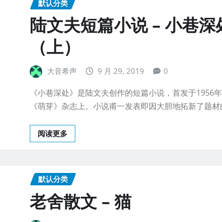
默认分类
陆文夫短篇小说 – 小巷深
（上）
大音希声
9 月 29, 2019
0
《小巷深处》是陆文夫创作的短篇小说，首发于1956年
《萌芽》杂志上。小说甫一发表即因大胆地拓新了题材
阅读更多
默认分类
老舍散文 – 猫