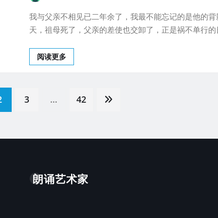
我与父亲不相见已二年余了，我最不能忘记的是他的背
天，祖母死了，父亲的差使也交卸了，正是祸不单行的
阅读更多
2
3
…
42
朗诵艺术家
。