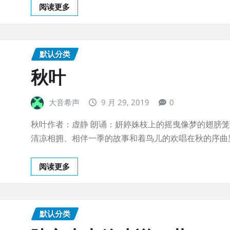
阅读更多
默认分类
秋叶
大音希声
9 月 29, 2019
0
秋叶作者：虚静 朗诵：妍婷姝枝上的摇曳像梦的翅膀
清凉相拥、相伴一季的故事和着鸟儿的欢唱在秋的序曲
阅读更多
默认分类