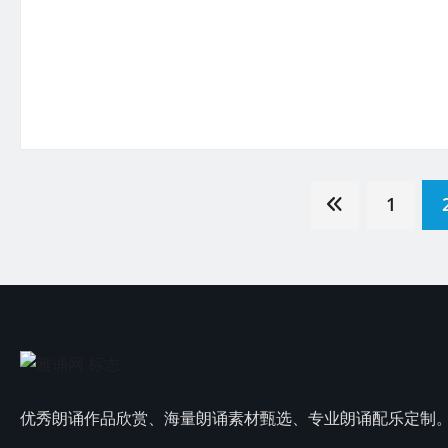
文
1
章
分
页
优秀朗诵作品欣赏、海量朗诵素材甄选、专业朗诵配乐定制