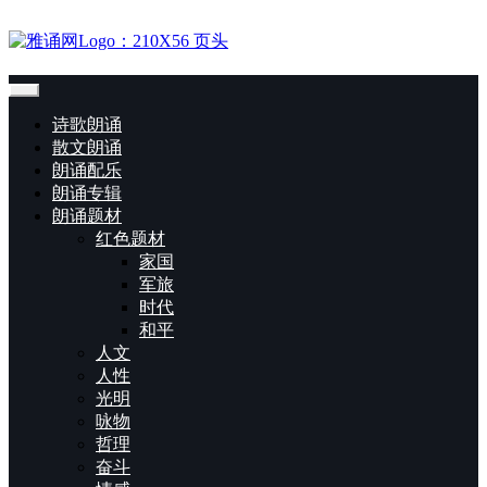
诗歌朗诵
散文朗诵
朗诵配乐
朗诵专辑
朗诵题材
红色题材
家国
军旅
时代
和平
人文
人性
光明
咏物
哲理
奋斗