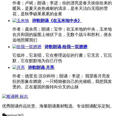
作者：卢斌；朗诵：李进；你的漂亮是春天徐徐吹来的
暖风，是夏天炎热难耐的清凉，是冬天洁白无瑕的雪
花，是秋季硕果累累的金黄
诗歌朗诵《在玉米地中央》
作者：庞余亮；朗诵：宝华；在玉米地的中央，玉米地
在共和国的版图上倾伏下去，无数个战斗和胜利，便永
远地照耀我们
诗歌朗诵-给我一双翅膀
它低吟，它哀唱，它在整理远征的行囊；它无言，它沉
默，它在默默地为自己疗伤
诗歌朗诵-月亮
作者：德里克·沃尔科特；朗诵：李进； 我望着月亮发
狂的形象在燃烧，一只蜡烛被自己的光催眠，我把我发
烫的、正在凝固的脸转向分叉的山脉
优秀朗诵作品欣赏、海量朗诵素材甄选、专业朗诵配乐定制。
peiyue365