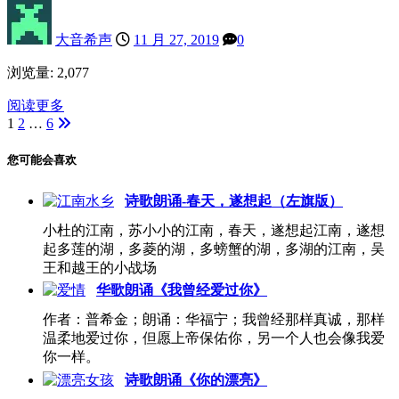
大音希声
11 月 27, 2019
0
浏览量: 2,077
阅读更多
1
2
…
6
文
章
您可能会喜欢
分
诗歌朗诵-春天，遂想起（左旗版）
页
小杜的江南，苏小小的江南，春天，遂想起江南，遂想
起多莲的湖，多菱的湖，多螃蟹的湖，多湖的江南，吴
王和越王的小战场
华歌朗诵《我曾经爱过你》
作者：普希金；朗诵：华福宁；我曾经那样真诚，那样
温柔地爱过你，但愿上帝保佑你，另一个人也会像我爱
你一样。
诗歌朗诵《你的漂亮》