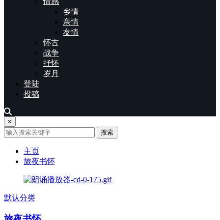
情感
乡情
亲情
友情
怀古
战争
抒怀
岁月
登陆
投稿
×
搜索
主页
旅夜书怀
默认分类
旅夜书怀