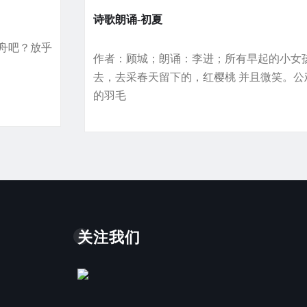
诗歌朗诵-初夏
舟吧？放乎
作者：顾城；朗诵：李进；所有早起的小女
去，去采春天留下的，红樱桃 并且微笑。公
的羽毛
关注我们