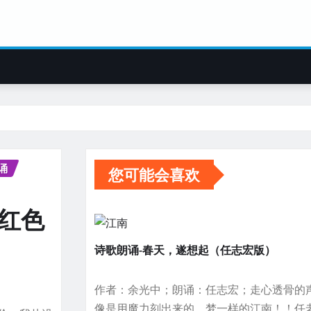
诵
您可能会喜欢
红色
诗歌朗诵-春天，遂想起（任志宏版）
作者：余光中；朗诵：任志宏；走心透骨的
像是用魔力刻出来的，梦一样的江南！！任