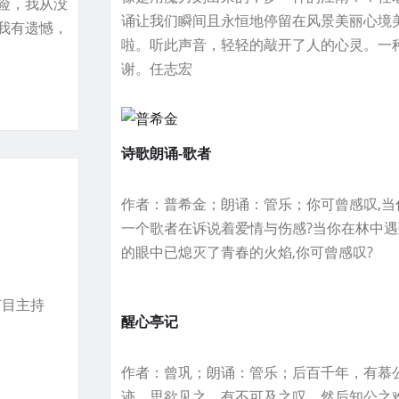
险，我从没
诵让我们瞬间且永恒地停留在风景美丽心境
我有遗憾，
啦。听此声音，轻轻的敲开了人的心灵。一
谢。任志宏
诗歌朗诵-歌者
作者：普希金；朗诵：管乐；你可曾感叹,当
一个歌者在诉说着爱情与伤感?当你在林中遇
的眼中已熄灭了青春的火焰,你可曾感叹?
节目主持
醒心亭记
作者：曾巩；朗诵：管乐；后百千年，有慕
迹，思欲见之，有不可及之叹，然后知公之