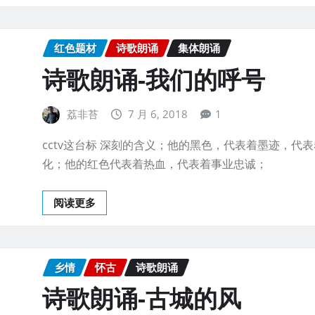
红色题材
诗歌朗诵
集体朗诵
诗歌朗诵-我们的呼号
荔非苔
7 月 6, 2018
1
cctv这台标 深刻的含义；他的黑色，代表着墨迹，代
化；他的红色代表着热血，代表着事业忠诚；
阅读更多
乡情
怀古
诗歌朗诵
诗歌朗诵-古城的风