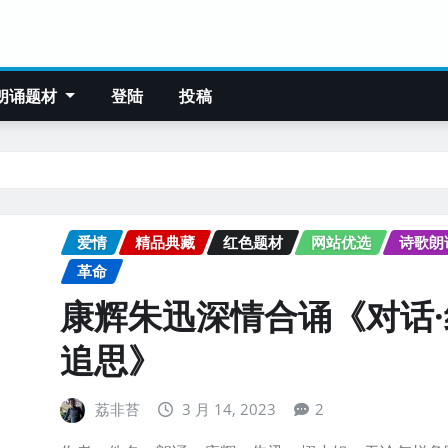
朗诵题材
登陆
投稿
爱情
精品典藏
红色题材
网站优选
诗歌朗
革命
康辉朱迅深情合诵《对话·
追思》
荔非苔
3 月 14, 2023
2