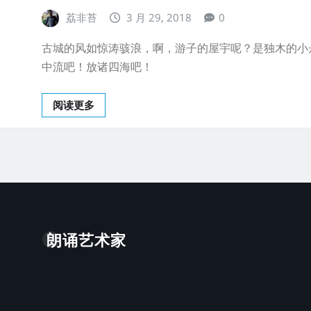
荔非苔
3 月 29, 2018
0
古城的风如惊涛骇浪，啊，游子的屋宇呢？是独木的小
中流吧！放诸四海吧！
阅读更多
朗诵艺术家
。