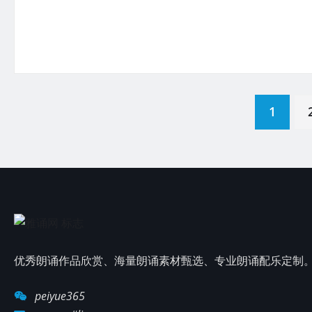
文
1
章
分
页
优秀朗诵作品欣赏、海量朗诵素材甄选、专业朗诵配乐定制
peiyue365