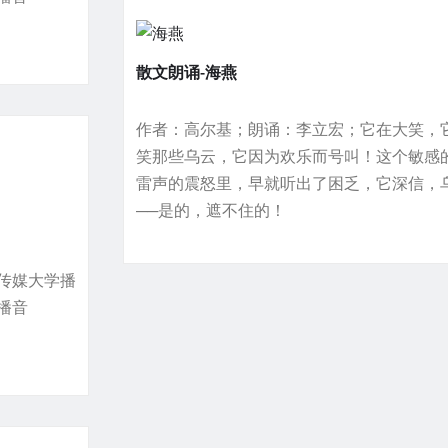
散文朗诵-海燕
作者：高尔基；朗诵：李立宏；它在大笑，
笑那些乌云，它因为欢乐而号叫！这个敏感
雷声的震怒里，早就听出了困乏，它深信，
──是的，遮不住的！
传媒大学播
播音