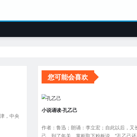
您可能会喜欢
小说诵读-孔乙己
天津，中央
作者：鲁迅；朗诵：李立宏；自此以后，又
己。到了年关，掌柜取下粉板说，“孔乙己还