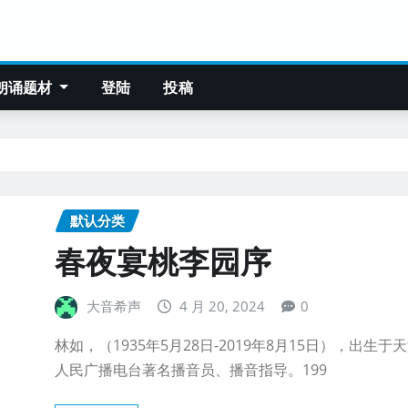
朗诵题材
登陆
投稿
默认分类
春夜宴桃李园序
大音希声
4 月 20, 2024
0
林如，（1935年5月28日-2019年8月15日），出生于
人民广播电台著名播音员、播音指导。199