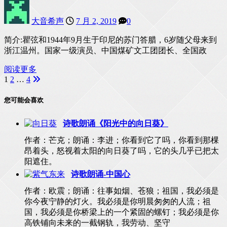
大音希声
7 月 2, 2019
0
简介:瞿弦和1944年9月生于印尼的苏门答腊，6岁随父母来到
浙江温州。国家一级演员、中国煤矿文工团团长、全国政
阅读更多
1
2
…
4
文
章
您可能会喜欢
分
诗歌朗诵《阳光中的向日葵》
页
作者：芒克；朗诵：李进；你看到它了吗，你看到那棵
昂着头，怒视着太阳的向日葵了吗，它的头几乎已把太
阳遮住。
诗歌朗诵-中国心
作者：欧震；朗诵：往事如烟、苍狼；祖国，我必须是
你今夜宁静的灯火。我必须是你明晨匆匆的人流；祖
国，我必须是你桥梁上的一个紧固的螺钉；我必须是你
高铁铺向未来的一截钢轨，我劳动、坚守