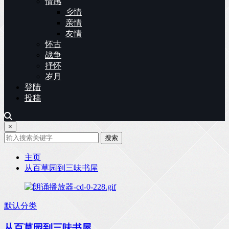
情感
乡情
亲情
友情
怀古
战争
抒怀
岁月
登陆
投稿
×
搜索
主页
从百草园到三味书屋
默认分类
从百草园到三味书屋