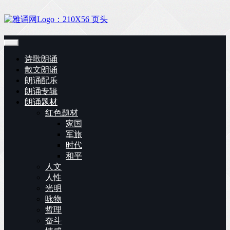
诗歌朗诵
散文朗诵
朗诵配乐
朗诵专辑
朗诵题材
红色题材
家国
军旅
时代
和平
人文
人性
光明
咏物
哲理
奋斗