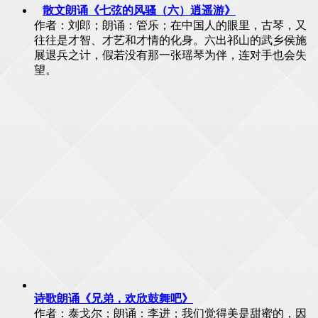
散文朗诵《七弦的风骚（六）逍遥游》
作者：刘郎；朗诵：管乐；在中国人的眼里，古琴，又
往往是才智、才艺和才情的化身。六出祁山的武乡侯施
展退兵之计，假若没有那一张瑶琴为伴，连对手也会失
望。
诗歌朗诵《兄弟，欢欣鼓舞吧》
作者：泰戈尔；朗诵：李进；我们觉得美是甜蜜的，因