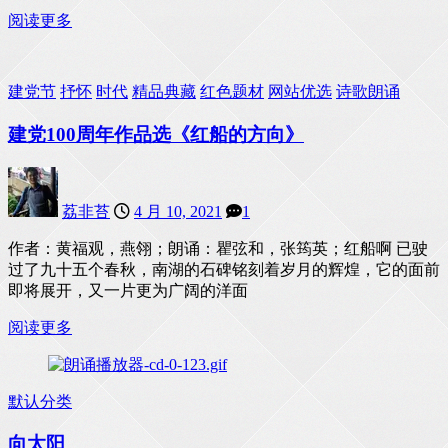
阅读更多
建党节
抒怀
时代
精品典藏
红色题材
网站优选
诗歌朗诵
建党100周年作品选《红船的方向》
荔非苔
4 月 10, 2021
1
作者：黄福观，燕翎；朗诵：瞿弦和，张筠英；红船啊 已驶
过了九十五个春秋，南湖的石碑铭刻着岁月的辉煌，它的面前
即将展开，又一片更为广阔的洋面
阅读更多
默认分类
向太阳