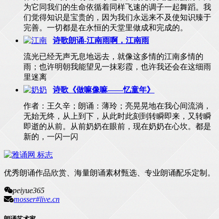
为它同我们的生命依循着同样飞速的调子一起舞蹈。我
们觉得知识是宝贵的，因为我们永远来不及使知识臻于
完善。一切都是在永恒的天堂里做成和完成的。
诗歌朗诵-江南雨啊，江南雨
流光已经无声无息地远去，就像这多情的江南多情的
雨；也许明朝我能望见一抹彩霞，也许我还会在这细雨
里迷离
诗歌《做嘛像嘛——忆童年》
作者：王久辛；朗诵：薄玲；亮晃晃地在我心间流淌，
无始无终，从上到下，从此时此刻到转瞬即来，又转瞬
即逝的从前。从前奶奶在眼前，现在奶奶在心坎。都是
新的，一闪一闪
优秀朗诵作品欣赏、海量朗诵素材甄选、专业朗诵配乐定制。
peiyue365
mosser#live.cn
朗诵艺术家