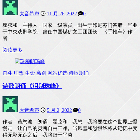
大音希声
11 月 26, 2022
0
瞿弦和，主持人，国家一级演员，出生于印尼苏门答腊，毕业
于中央戏剧学院。曾任中国煤矿文工团团长。《手推车》作
者：
阅读更多
奋斗
理想
生命
离别
网站优选
诗歌朗诵
诗歌朗诵《泪别珠峰》
大音希声
5 月 2, 2022
0
作者：黄怒波；朗诵：瞿弦和；我想，我将要在这个世界上慢
慢走，让自己的灵魂自由干净。当风雪和恐惧终将从记忆中变
得无影无踪之后，我将归于平淡。