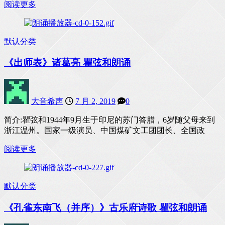
阅读更多
默认分类
《出师表》诸葛亮 瞿弦和朗诵
大音希声
7 月 2, 2019
0
简介:瞿弦和1944年9月生于印尼的苏门答腊，6岁随父母来到
浙江温州。国家一级演员、中国煤矿文工团团长、全国政
阅读更多
默认分类
《孔雀东南飞（并序）》古乐府诗歌 瞿弦和朗诵