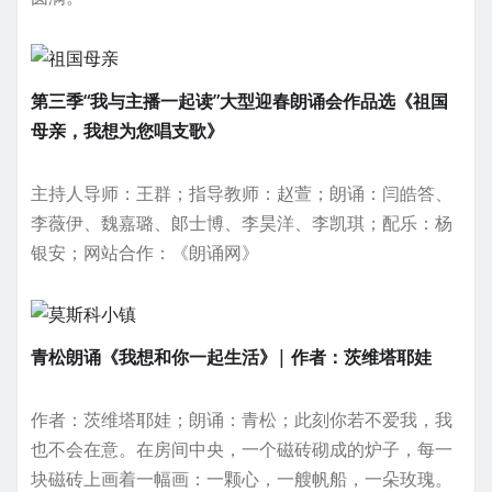
第三季“我与主播一起读”大型迎春朗诵会作品选《祖国
母亲，我想为您唱支歌》
主持人导师：王群；指导教师：赵萱；朗诵：闫皓答、
李薇伊、魏嘉璐、郞士博、李昊洋、李凯琪；配乐：杨
银安；网站合作：《朗诵网》
青松朗诵《我想和你一起生活》| 作者：茨维塔耶娃
作者：茨维塔耶娃；朗诵：青松；此刻你若不爱我，我
也不会在意。在房间中央，一个磁砖砌成的炉子，每一
块磁砖上画着一幅画：一颗心，一艘帆船，一朵玫瑰。