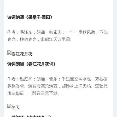
诗词朗诵《采桑子·重阳》
作者：毛泽东；朗诵：韩素忠；一年一度秋风劲，不似
春光，胜似春光，寥廓江天万里霜。
诗词朗诵《春江花月夜词》
作者：温庭筠；朗诵：管乐；千里涵空照水魂，万枝破
鼻飘香雪。漏转霞高沧海西，颇黎枕上闻天鸡。鸾弦代
雁曲如语，一醉昏昏天下迷。