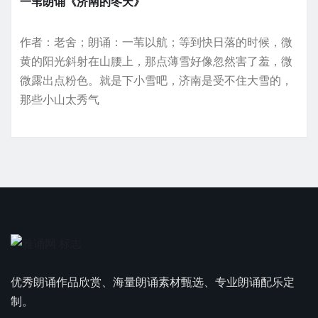
一苇朗诵《济南的冬天》
作者：老舍；朗诵：一苇以航；等到快日落的时候，微
黄的阳光斜射在山腰上，那点薄雪好像忽然害了羞，微
微露出点粉色。就是下小雪吧，济南是受不住大雪的，
那些小山太秀气
优秀朗诵作品欣赏、海量朗诵素材甄选、专业朗诵配乐定
制。