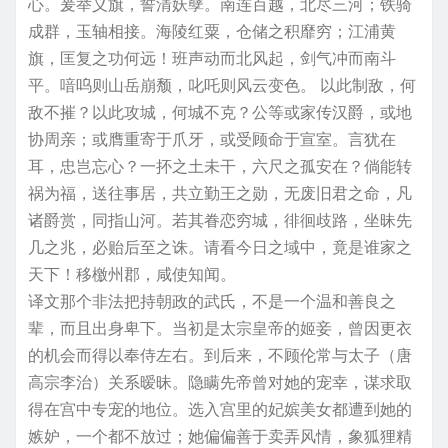
心。爰举义旗，誓清妖孽。南连百越，北尽三河；铁骑
成群，玉轴相接。海陵红粟，仓储之积靡穷；江浦黄
旗，匡复之功何远！班声动而北风起，剑气冲而南斗
平。喑呜则山岳崩颓，叱吒则风云变色。 以此制敌，何
敌不摧？以此攻城，何城不克？公等或家传汉爵，或地
协周亲；或膺重寄于爪牙，或受顾命于宣室。言犹在
耳，忠岂忘心？一抔之土未干，六尺之孤安在？倘能转
祸为福，送往事居，共立勤王之勋，无废旧君之命，凡
诸爵赏，同指山河。若其眷恋穷城，徘徊歧路，坐昧先
几之兆，必贻后至之诛。请看今日之域中，竟是谁家之
天下！移檄州郡，咸使知闻。
译文那个非法把持朝政的武氏，不是一个温和善良之
辈，而且出身卑下。当初是太宗皇帝的姬妾，曾因更衣
的机会而得以奉侍左右。到后来，不顾伦常与太子（唐
高宗李治）关系暧昧。隐瞒先帝曾对她的宠幸，谋求取
得在宫中专宠的地位。选入宫里的妃嫔美女都遭到她的
嫉妒，一个都不放过；她偏偏善于卖弄风情，象狐狸精