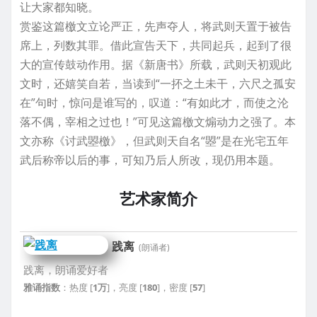
让大家都知晓。
赏鉴这篇檄文立论严正，先声夺人，将武则天置于被告
席上，列数其罪。借此宣告天下，共同起兵，起到了很
大的宣传鼓动作用。据《新唐书》所载，武则天初观此
文时，还嬉笑自若，当读到“一抔之土未干，六尺之孤安
在”句时，惊问是谁写的，叹道：“有如此才，而使之沦
落不偶，宰相之过也！”可见这篇檄文煽动力之强了。本
文亦称《讨武曌檄》，但武则天自名“曌”是在光宅五年
武后称帝以后的事，可知乃后人所改，现仍用本题。
艺术家简介
践离
(朗诵者)
践离，朗诵爱好者
雅诵指数
：热度 [
1万
]，亮度 [
180
]，密度 [
57
]