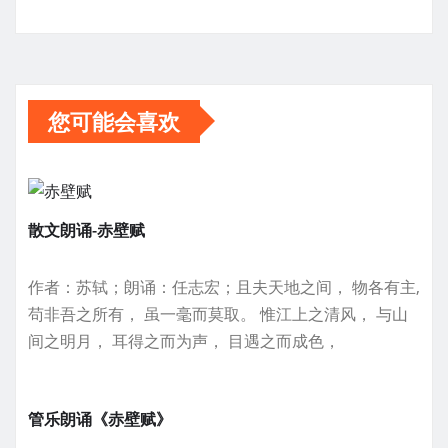
您可能会喜欢
散文朗诵-赤壁赋
作者：苏轼；朗诵：任志宏；且夫天地之间， 物各有主,
苟非吾之所有， 虽一毫而莫取。 惟江上之清风， 与山
间之明月， 耳得之而为声， 目遇之而成色，
管乐朗诵《赤壁赋》