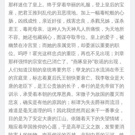
那样迷住了皇上。终于穿着华丽的礼服，登上皇后的宝
座，把君王推到乱伦的丑恶境地。加上一幅毒蛇般的心
肠，凶残成性，亲近奸佞，残害忠良，杀戮兄姊，谋杀
君王，毒死母亲。这种人为天神凡人所痛恨，为天地所
不容。她还包藏祸心，图谋夺取帝位。皇上的爱子，被
幽禁在冷宫里；而她的亲属党羽，却委派以重要的职
位。呜呼！霍光这样忠贞的重臣，再也不见出现；刘章
那样强悍的宗室也已消亡了。“燕啄皇孙”歌谣的出现，
人们知道汉朝的皇统将要穷尽；孽龙的口水流淌在帝王
的宫庭里，标志着夏后氏王朝快要衰亡。我李敬业是大
唐的老臣下，是王公贵族的长子，奉行的是先帝留下的
训示，承受着本朝的优厚恩典。宋微子为故国的覆灭而
悲哀，确实是有他的原因的；桓谭为失去爵禄而流泪，
难道是毫无道理的吗！因此我愤然而起来干一番事业，
目的是为了安定大唐的江山。依随着天下的失望情绪，
顺应着举国推仰的心愿，于是高举正义之旗，发誓要消
除害人的妖物。南至偏远的百越，北到中原的三河，铁