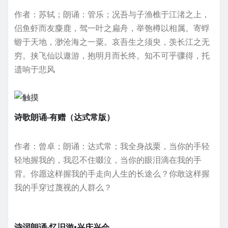
作者：苏轼；朗诵：管乐；况吾与子渔樵于江渚之上，
侣鱼虾而友麋鹿，驾一叶之扁舟，举匏樽以相属。寄蜉
蝣于天地，渺沧海之一粟。哀吾生之须臾，羡长江之无
穷。挟飞仙以遨游，抱明月而长终。知不可乎骤得，托
遗响于悲风
诗歌朗诵-有赠（达式常版）
作者：曾卓；朗诵：达式常；我全身战栗，当你的手轻
轻地握我的，我忍不住啜泣，当你的眼泪滴在我的手
背。你愿这样握我的手走向人生的长途么？你敢这样握
我的手穿过蔑视的人群么？
诗词朗诵-忆旧游•兴庆兴会