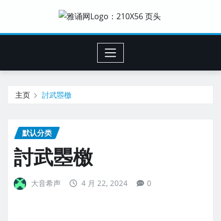
主页
討武瞾檄
默认分类
討武瞾檄
大音希声
4 月 22, 2024
0