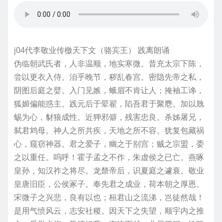
j04代李敬业传檄天下文（骆宾王） 践离朗诵
伪临朝武氏者，人非温顺，地实寒微。昔充太宗下陈，
尝以更衣入侍。洎乎晚节，秽乱春宫。密隐先帝之私，
阴图后庭之嬖。入门见嫉，蛾眉不肯让人；掩袖工谗，
狐媚偏能惑主。践元后于翚翟，陷吾君于聚麀。加以虺
蜴为心，豺狼成性。近狎邪僻，残害忠良。杀姊屠兄，
弑君鸩母。神人之所共疾，天地之所不容。犹复包藏祸
心，窥窃神器。君之爱子，幽之于别宫；贼之宗盟，委
之以重任。呜呼！霍子孟之不作，朱虚侯之已亡。燕啄
皇孙，知汉祚之将尽。龙漦帝后，识夏庭之遽衰。敬业
皇唐旧臣，公侯冢子。奉先君之成业，荷本朝之厚恩。
宋微子之兴悲，良有以也；桓君山之流涕，岂徒然哉！
是用气愤风云，志安社稷。因天下之失望，顺宇内之推