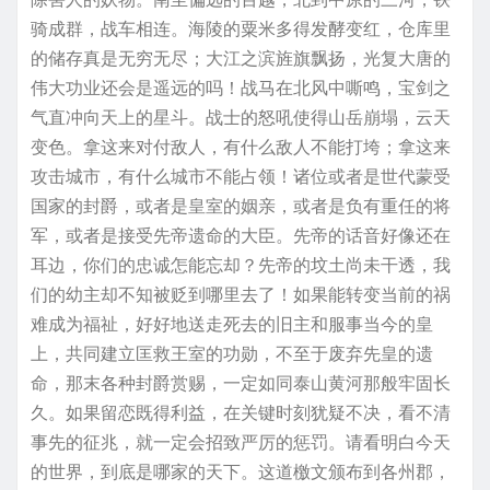
骑成群，战车相连。海陵的粟米多得发酵变红，仓库里
的储存真是无穷无尽；大江之滨旌旗飘扬，光复大唐的
伟大功业还会是遥远的吗！战马在北风中嘶鸣，宝剑之
气直冲向天上的星斗。战士的怒吼使得山岳崩塌，云天
变色。拿这来对付敌人，有什么敌人不能打垮；拿这来
攻击城市，有什么城市不能占领！诸位或者是世代蒙受
国家的封爵，或者是皇室的姻亲，或者是负有重任的将
军，或者是接受先帝遗命的大臣。先帝的话音好像还在
耳边，你们的忠诚怎能忘却？先帝的坟土尚未干透，我
们的幼主却不知被贬到哪里去了！如果能转变当前的祸
难成为福祉，好好地送走死去的旧主和服事当今的皇
上，共同建立匡救王室的功勋，不至于废弃先皇的遗
命，那末各种封爵赏赐，一定如同泰山黄河那般牢固长
久。如果留恋既得利益，在关键时刻犹疑不决，看不清
事先的征兆，就一定会招致严厉的惩罚。请看明白今天
的世界，到底是哪家的天下。这道檄文颁布到各州郡，