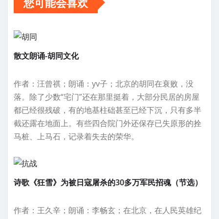
您可能会喜欢
散文朗诵-胡同文化
作者：汪曾祺；朗诵：yv子；北京的胡同在衰败，没
落。除了少数“宅门”还在那里挺着，大部分民居的房屋
都已经很残破，有的地基柱础甚至已经下沉，只有多半
截还露在地面上。有些四合院门外还保存已失原形的拴
马桩、上马石，记录着失去的荣华。
诗歌《狂雪》为被日寇屠杀的30多万军民招魂（节选）
作者：王久辛；朗诵：李畅玄；在北京，在人民英雄纪