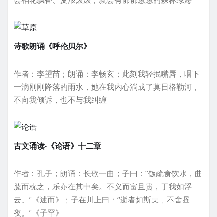
诗歌朗诵《呼伦贝尔》
作者：李望苗；朗诵：李畅玄；此刻我轻抿嘴唇，咽下
一滴刚刚降落的雨水，她在我内心淌成了莫日格勒河，
不向我倾诉，也不与我纠缠
古文诵读-《论语》十二章
作者：孔子；朗诵：长歌一曲；子曰：“饭疏食饮水，曲
肱而枕之，乐亦在其中矣。不义而富且贵，于我如浮
云。”《述而》；子在川上曰：“逝者如斯夫，不舍昼
夜。”《子罕》