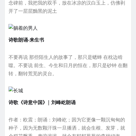
念碑前，我把我的双手，放在冰凉的汉白玉上，仿佛剥
开了一层层黝黑的泥土
诗歌朗诵-来生书
不要再说 那些陌生人的故事了，那只是蟋蟀 在枕边啃
噬。不要说 前生、今生和日月的恒在，那只是砂钟 在翻
转，翻转荒芜的灵台。
诗歌《诗意中国》| 刘峰屹朗诵
作者：欧震；朗诵：刘峰屹；因为它更像一颗沉甸甸的
种子，因为无数颗汗珠一旦播洒，就会生根、发芽，就
会稻花飘香、麦浪滚滚，就会有郁郁葱葱的森林绿海