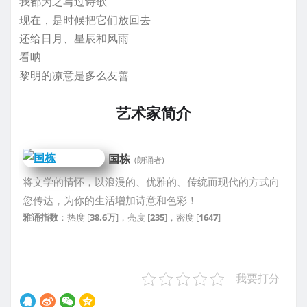
我都为之写过诗歌
现在，是时候把它们放回去
还给日月、星辰和风雨
看呐
黎明的凉意是多么友善
艺术家简介
国栋
(朗诵者)
将文学的情怀，以浪漫的、优雅的、传统而现代的方式向
您传达，为你的生活增加诗意和色彩！
雅诵指数
：热度 [
38.6万
]，亮度 [
235
]，密度 [
1647
]
我要打分