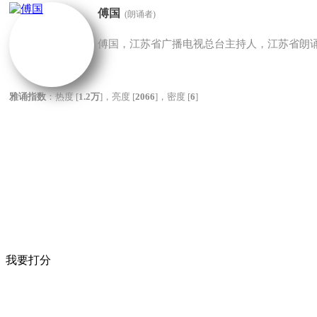
傅国
(朗诵者)
傅国，江苏省广播电视总台主持人，江苏省朗
雅诵指数
：热度 [
1.2万
]，亮度 [
2066
]，密度 [
6
]
我要打分