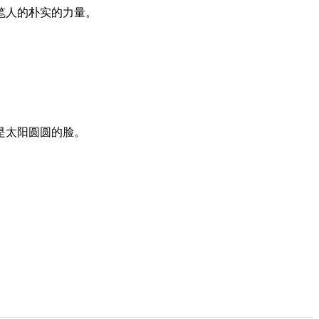
笔人的朴实的力量。
是太阳圆圆的脸。