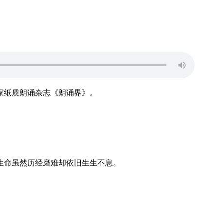
家纸质朗诵杂志《朗诵界》。
生命虽然历经磨难却依旧生生不息。