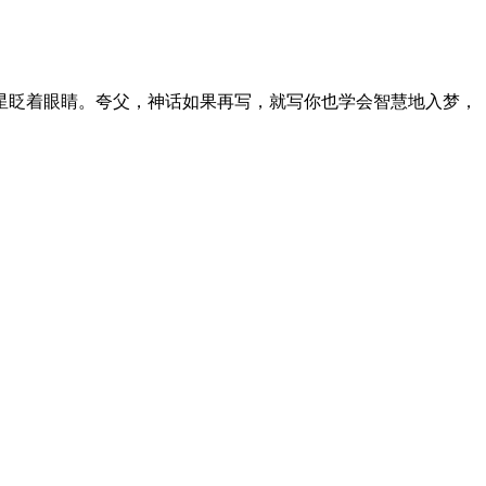
星眨着眼睛。夸父，神话如果再写，就写你也学会智慧地入梦，