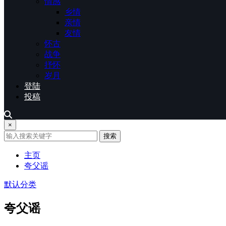
情感
乡情
亲情
友情
怀古
战争
抒怀
岁月
登陆
投稿
×
搜索
主页
夸父谣
默认分类
夸父谣