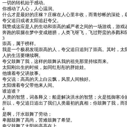
一切的转机始于感动。
你感动了人心，人心温润。
什么才是最好的庄稼？庄稼在人心里丰收，而青纱帐的深处，
夸父追日或者太阳追赶夸父。
我赞成这应是人的生动和崇高的威严者之间的一场游戏，游戏
奔跑的双腿在梦中变成翅膀，人类飞呀飞，飞过野蛮的杀戮和
3
崇高，属于榜样。
我是一个极易发现崇高的人，夸父追日追到了崇高。其时，太
人的生活要继续啊。
夸父鼓舞了我，这样的鼓舞从我的祖先那里持续而来。
太阳刚出生的时候，如同红彤彤的胖娃娃。
他缠着夸父讲故事。
夸父说：高高的天上白云飘，风景人间独好。
太阳缠着夸父带他来人间。
谁追谁？
人类的智慧，词条释义：船是解决洪水的智慧；火是抵御寒冷
所以，夸父追日追出了我们人类最初的真相：你鼓舞了我，而
4
是啊，汗水鼓舞了劳动；
卑鄙鼓舞了高尚，苦难鼓舞了希望。
夸父鼓舞了太阳的高高在上。