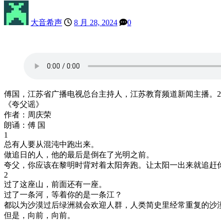
大音希声
8 月 28, 2024
0
傅国，江苏省广播电视总台主持人，江苏教育频道新闻主播。2
《夸父谣》
作者：周庆荣
朗诵：傅 国
1
总有人要从混沌中跑出来。
做追日的人，他的最后是倒在了光明之前。
夸父，你应该在黎明时背对着太阳奔跑。让太阳一出来就追赶
2
过了这座山，前面还有一座。
过了一条河，等着你的是一条江？
都以为沙漠过后绿洲就会欢迎人群，人类简史里经常重复的沙
但是，向前，向前。