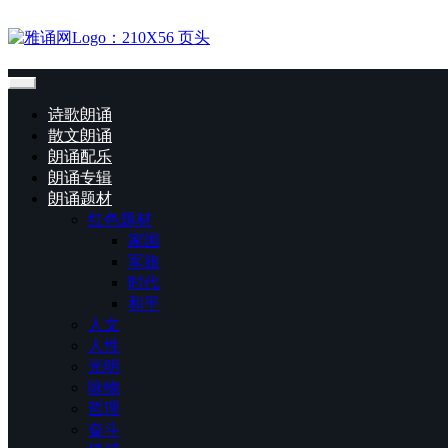
诗歌朗诵
散文朗诵
朗诵配乐
朗诵专辑
朗诵题材
红色题材
家国
军旅
时代
和平
人文
人性
光明
咏物
哲理
奋斗