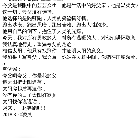
夸父是我眼中的芸芸众生，他是生活中的好父亲，他是温柔女
这一切，夸父没有选择。
他选择的是跑呀跑，人类的摇篮摇呀摇。
跑出沙漠、跑出黑暗，跑出苦难、跑出人性的冷。
他用自己的倒下，抱住了人类的光辉。
今天，我对所有勇敢的人，对所有温暖的人，对他们满怀敬意
我认真地行走，重温夸父的足迹？
相信太阳，他只有找到你，才证明太阳的意义。
我如果再写夸父，我会写：你站在人群中间，你躺在庄稼深处
5
夸父谣：
夸父啊夸父，你是我的父，
追太阳把太阳追落，
太阳爬起后再追你，
没有你的日子太阳好寂寞，
太阳找你说说话，
起来，一起奔跑吧！
2018.3.20凌晨