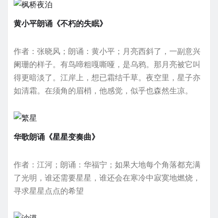
黄小平朗诵《不朽的失眠》
作者：张晓风；朗诵：黄小平；月亮西斜了，一副意兴
阑珊的样子。有鸟啼粗嘎嘶哑，是乌鸦。那月亮被它叫
得更暗淡了。江岸上，想已霜结千草。夜空里，星子亦
如清霜。在须角的眉梢，他感觉，似乎也森然生凉。
华歌朗诵《星星变奏曲》
作者：江河；朗诵：华福宁；如果大地每个角落都充满
了光明，谁还需要星星，谁还会在寒冷中寂寞地燃烧，
寻求星星点点的希望