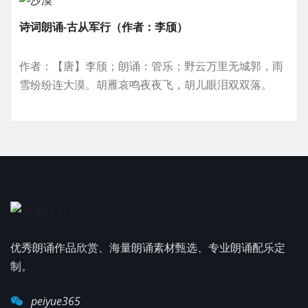
诗词朗诵-古从军行（作者：李颀）
作者：【唐】李颀；朗诵：管乐；野云万里无城郭，雨
雪纷纷连大漠。胡雁哀鸣夜夜飞，胡儿眼泪双双落。
优秀朗诵作品欣赏、海量朗诵素材甄选、专业朗诵配乐定
制。
peiyue365