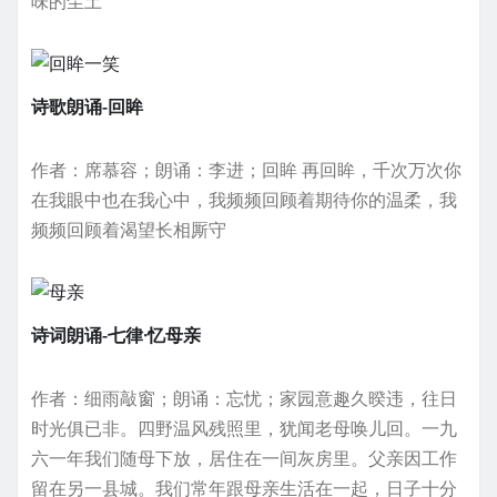
味的尘土
诗歌朗诵-回眸
作者：席慕容；朗诵：李进；回眸 再回眸，千次万次你
在我眼中也在我心中，我频频回顾着期待你的温柔，我
频频回顾着渴望长相厮守
诗词朗诵-七律·忆母亲
作者：细雨敲窗；朗诵：忘忧；家园意趣久暌违，往日
时光俱已非。四野温风残照里，犹闻老母唤儿回。一九
六一年我们随母下放，居住在一间灰房里。父亲因工作
留在另一县城。我们常年跟母亲生活在一起，日子十分