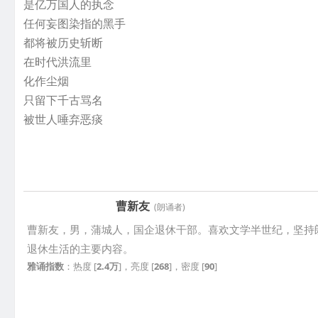
是亿万国人的执念
任何妄图染指的黑手
都将被历史斩断
在时代洪流里
化作尘烟
只留下千古骂名
被世人唾弃恶痰
曹新友
(朗诵者)
曹新友，男，蒲城人，国企退休干部。喜欢文学半世纪，坚持
退休生活的主要内容。
雅诵指数
：热度 [
2.4万
]，亮度 [
268
]，密度 [
90
]