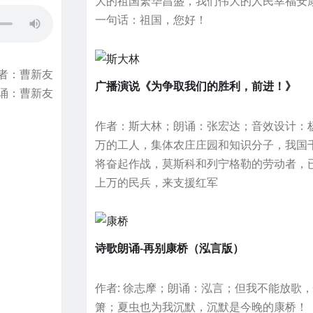
大的祖国繁华昌盛，我们伟大的人民幸福安
一句话：祖国，您好！
者：曹新友
广播演说《为争取我们的胜利，前进！》
诵：曹新友
作者：斯大林；朗诵：张宏达；音效设计：
万的工人，集体农庄庄园和知识分子，我国
将奋起作战，莫斯科和列宁格勒的劳动者，
上万的民兵，来支援红军
诗歌朗诵-再别康桥（泓言版）
作者: 徐志摩；朗诵：泓言；但我不能放歌
箫；夏虫也为我沉默，沉默是今晚的康桥！