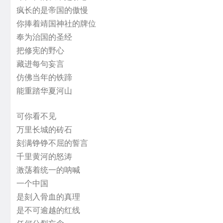
疯长的是帝国的傲慢
你捧着靖国神社的牌位
奉为治国的圣经
把修宪的野心
藏进每句妄言
仿佛当年的铁蹄
能重踏华夏河山
可你看不见
万里长城的砖石
刻满铮铮不屈的誓言
千里黄河的怒涛
激荡着统一的呐喊
一个中国
是刻入骨血的真理
是不可逾越的红线