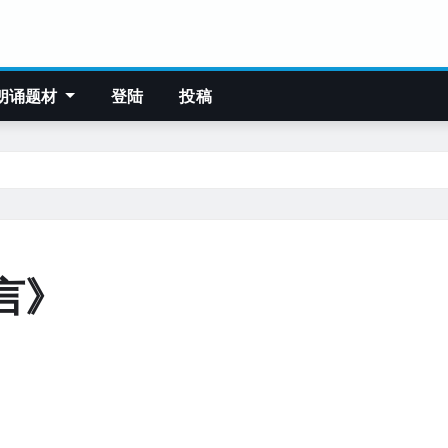
朗诵题材
登陆
投稿
言》