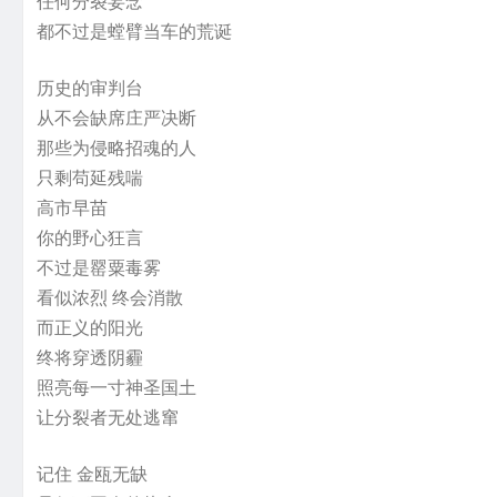
任何分裂妄念
都不过是螳臂当车的荒诞
历史的审判台
从不会缺席庄严决断
那些为侵略招魂的人
只剩苟延残喘
高市早苗
你的野心狂言
不过是罂粟毒雾
看似浓烈 终会消散
而正义的阳光
终将穿透阴霾
照亮每一寸神圣国土
让分裂者无处逃窜
记住 金瓯无缺