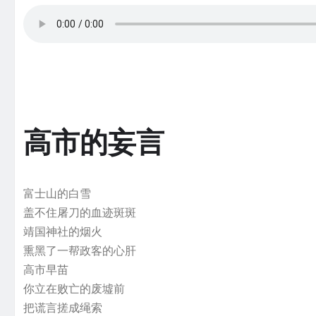
高市的妄言
富士山的白雪
盖不住屠刀的血迹斑斑
靖国神社的烟火
熏黑了一帮政客的心肝
高市早苗
你立在败亡的废墟前
把谎言搓成绳索