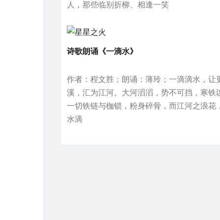
人，那些临别折柳、相逢一笑
诗歌朗诵《一滴水》
作者：程文胜；朗诵：薄玲；一滴滴水，让
溪，汇为江河。大河滔滔，势不可挡，寒铁
一切铁链与枷锁，粉身碎骨，而江河之浪花
水滴