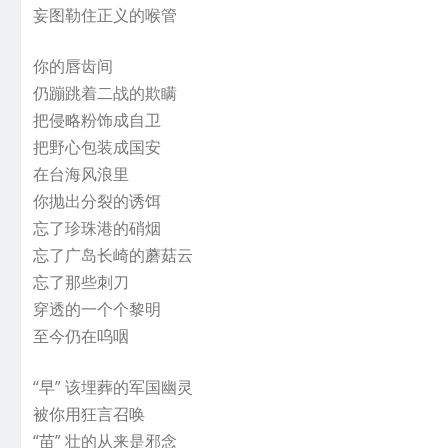
妄图勒住正义的喉管
你的唇齿间
仍蹦跳着二战的欺瞒
把侵略粉饰成自卫
把野心包装成国安
在台海风浪里
你抛出分裂的诱饵
忘了珍珠港的硝烟
忘了广岛长崎的蘑菇云
忘了那些刺刀
穿透的一个个黎明
至今仍在呜咽
“早” 该埋葬的军国幽灵
被你用狂言召唤
“苗” 壮的从来是邪念