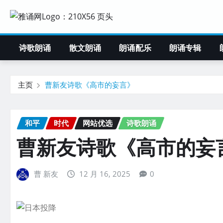
诗歌朗诵
散文朗诵
朗诵配乐
朗诵专辑
主页
曹新友诗歌《高市的妄言》
和平
时代
网站优选
诗歌朗诵
曹新友诗歌《高市的妄
曹 新友
12 月 16, 2025
0