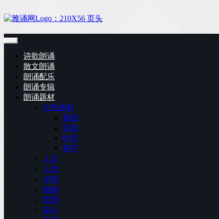
诗歌朗诵
散文朗诵
朗诵配乐
朗诵专辑
朗诵题材
红色题材
家国
军旅
时代
和平
人文
人性
光明
咏物
哲理
奋斗