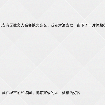
长安有无数文人骚客以文会友，或者对酒当歌，留下了一片片脍
藏在城市的经纬间​，街巷穿梭的风​，酒楼的灯闪​