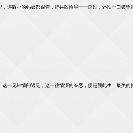
里，连微小的蚂蚁都跟着，把兵凶险境一一踏过，还怕一口破锅
，这一见钟情的遇见，这一往情深的眷恋，便是我此生，最美的