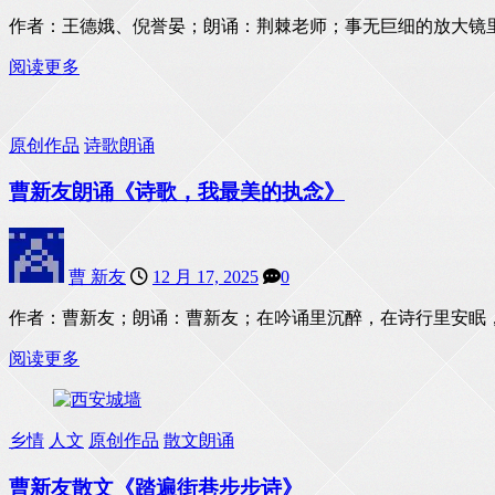
作者：王德娥、倪誉晏；朗诵：荆棘老师；事无巨细的放大镜
阅读更多
原创作品
诗歌朗诵
曹新友朗诵《诗歌，我最美的执念》
曹 新友
12 月 17, 2025
0
作者：曹新友；朗诵：曹新友；在吟诵里沉醉，在诗行里安眠
阅读更多
乡情
人文
原创作品
散文朗诵
曹新友散文《踏遍街巷步步诗》