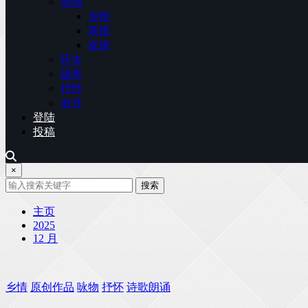
情感
乡情
亲情
友情
怀古
战争
抒怀
岁月
登陆
投稿
×
搜索
主页
2025
12 月
乡情
原创作品
咏物
抒怀
诗歌朗诵