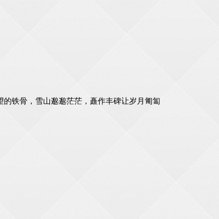
望的铁骨，雪山邈邈茫茫，矗作丰碑让岁月匍匐