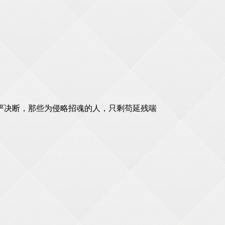
严决断，那些为侵略招魂的人，只剩苟延残喘