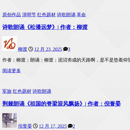
原创作品
清明节
红色题材
诗歌朗诵
革命
诗歌朗诵《松潘远梦》| 作者：柳渡
柳渡
12 月 23, 2025
3
作者：柳渡；朗诵：柳渡；泥沼夯成的天路啊，是不是垫着仰
阅读更多
军旅
红色题材
诗歌朗诵
荆棘朗诵《祖国的脊梁迎风飘扬》| 作者：倪誉晏
倪誉晏
12 月 17, 2025
2