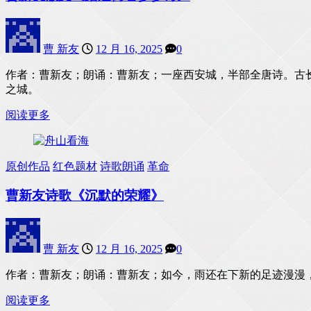
曹 新友
12 月 16, 2025
0
作者：曹新友；朗诵：曹新友；一座西安城，半部全唐诗。古
之城。
阅读更多
原创作品
红色题材
诗歌朗诵
革命
曹新友诗歌《沉默的荣耀​》
曹 新友
12 月 16, 2025
0
作者：曹新友；朗诵：曹新友；如今，雨还在下​新的足迹漫漫​，
阅读更多