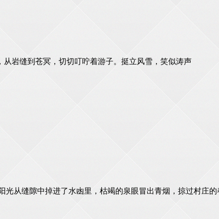
，从岩缝到苍冥，切切叮咛着游子。挺立风雪，笑似涛声
，阳光从缝隙中掉进了水凼里，枯竭的泉眼冒出青烟，掠过村庄的