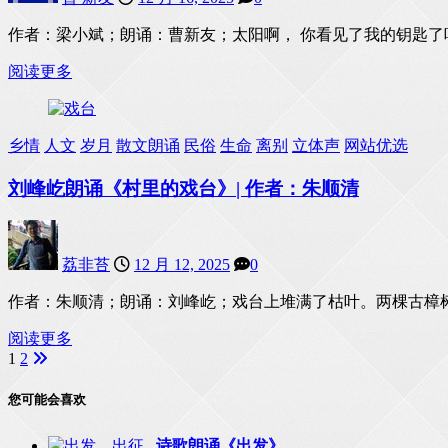
作者：梁小斌；朗诵：曹新友；太阳啊， 你看见了我的钥匙了
阅读更多
乡情
人文
岁月
散文朗诵
民俗
生命
离别
立体声
网站优选
刘峰屹朗诵《村里的戏台》| 作者：朱顺清
荔非苔
12 月 12, 2025
0
作者：朱顺清；朗诵：刘峰屹；戏台上堆满了枯叶。两棵古樟
阅读更多
1
2
文
章
您可能会喜欢
分
诗歌朗诵《出发》