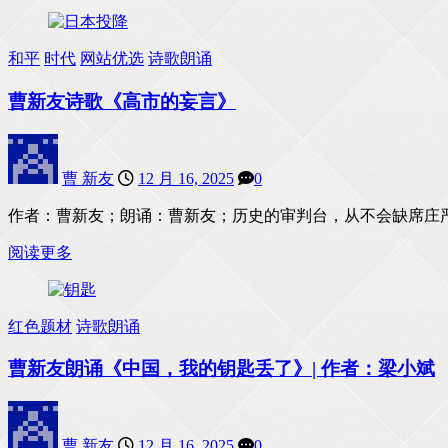
和平
时代
网站优选
诗歌朗诵
曹新友诗歌《高市的妄言》
曹 新友
12 月 16, 2025
0
作者：曹新友；朗诵：曹新友；历史的审判台，从不会缺席庄
阅读更多
红色题材
诗歌朗诵
曹新友朗诵《中国，我的钥匙丢了》| 作者：梁小斌
曹 新友
12 月 16, 2025
0