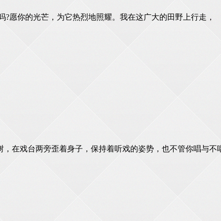
吗?愿你的光芒，为它热烈地照耀。我在这广大的田野上行走，
树，在戏台两旁歪着身子，保持着听戏的姿势，也不管你唱与不