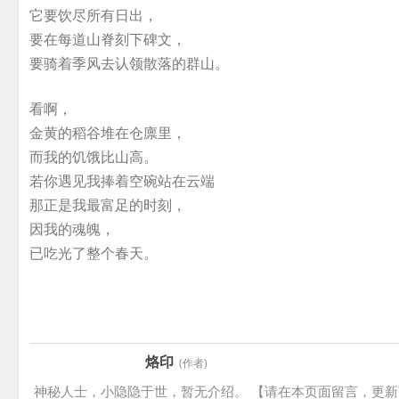
它要饮尽所有日出，
要在每道山脊刻下碑文，
要骑着季风去认领散落的群山。
看啊，
金黄的稻谷堆在仓廪里，
而我的饥饿比山高。
若你遇见我捧着空碗站在云端
那正是我最富足的时刻，
因我的魂魄，
已吃光了整个春天。
烙印
(作者)
神秘人士，小隐隐于世，暂无介绍。 【请在本页面留言，更