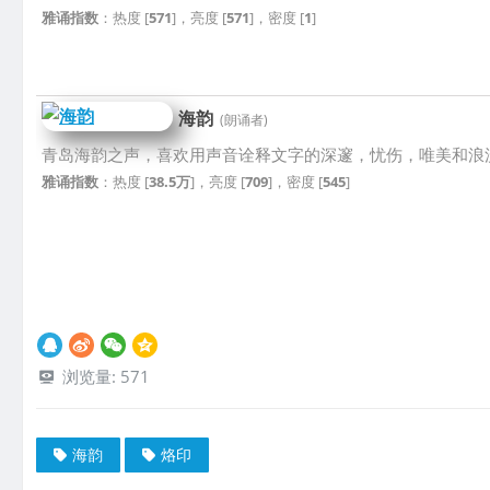
雅诵指数
：热度 [
571
]，亮度 [
571
]，密度 [
1
]
海韵
(朗诵者)
青岛海韵之声，喜欢用声音诠释文字的深邃，忧伤，唯美和浪
雅诵指数
：热度 [
38.5万
]，亮度 [
709
]，密度 [
545
]
浏览量:
571
海韵
烙印