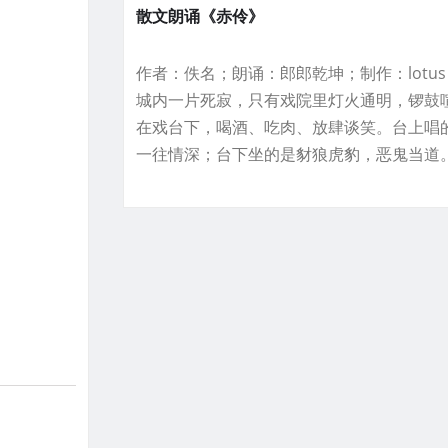
散文朗诵《赤伶》
作者：佚名；朗诵：郎郎乾坤；制作：lotu
城内一片死寂，只有戏院里灯火通明，锣鼓
在戏台下，喝酒、吃肉、放肆谈笑。台上唱
一往情深；台下坐的是豺狼虎豹，恶鬼当道