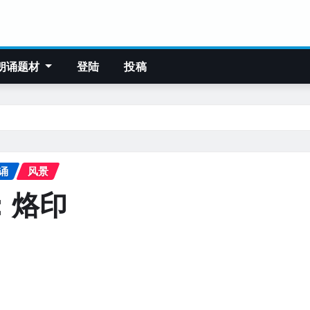
朗诵题材
登陆
投稿
诵
风景
：烙印