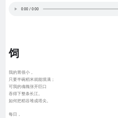
饲
我的胃很小，
只要半碗稻米就能填满；
可我的魂魄张开巨口
吞得下整条长江。
如何把稻谷堆成塔尖。
每日，