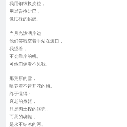
我用铜钱换麦粒，
用晨昏换盐巴，
像忙碌的蚂蚁。
当月光泼洒岸边
他们笑我空着手站在渡口，
我望着，
不会靠岸的帆。
可他们像看不见我。
那荒原的雪，
喂养着不肯开花的梅。
终于懂得：
衰老的身躯，
只是陶土捏的躯壳，
而我的魂魄，
是永不结冰的河。