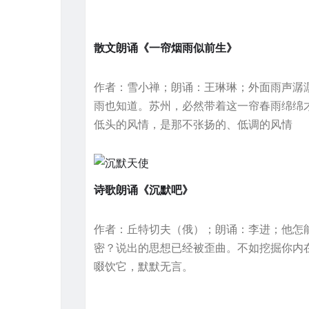
散文朗诵《一帘烟雨似前生》
作者：雪小禅；朗诵：王琳琳；外面雨声潺
雨也知道。苏州，必然带着这一帘春雨绵绵
低头的风情，是那不张扬的、低调的风情
诗歌朗诵《沉默吧》
作者：丘特切夫（俄）；朗诵：李进；他怎
密？说出的思想已经被歪曲。不如挖掘你内
啜饮它，默默无言。