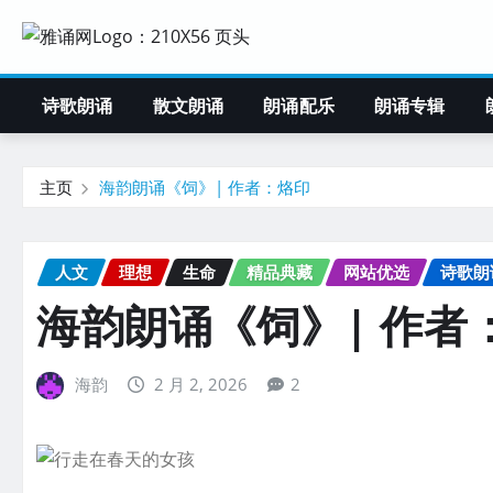
诗歌朗诵
散文朗诵
朗诵配乐
朗诵专辑
主页
海韵朗诵《饲》| 作者：烙印
人文
理想
生命
精品典藏
网站优选
诗歌朗
海韵朗诵《饲》| 作者
海韵
2 月 2, 2026
2