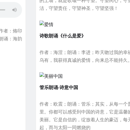
的土墙，就是歌颂一种守望。守望民心，守
洁，守望责任，守望神圣，守望坚强！
作者：烙印
诗歌朗诵《什么是爱》
朗诵：海韵
作者：海涅；朗诵：李进；昨天吻过我的幸
乌有，我获得真诚的爱情，向来总不能持久
管乐朗诵-诗意中国
作者：欧震；朗诵：管乐；其实，从每一个
里。你都可以感受到中国的诗意，它是温馨
美丽。它是自信的，绽放着人生的豪迈，每
起，而与太阳一同燃烧的