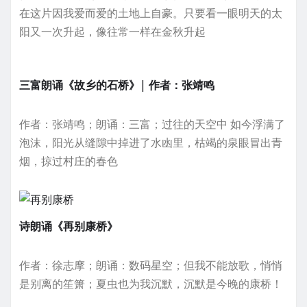
在这片因我爱而爱的土地上自豪。只要看一眼明天的太
阳又一次升起，像往常一样在金秋升起
三富朗诵《故乡的石桥》| 作者：张靖鸣
作者：张靖鸣；朗诵：三富；过往的天空中 如今浮满了
泡沫，阳光从缝隙中掉进了水凼里，枯竭的泉眼冒出青
烟，掠过村庄的春色
诗朗诵《再别康桥》
作者：徐志摩；朗诵：数码星空；但我不能放歌，悄悄
是别离的笙箫；夏虫也为我沉默，沉默是今晚的康桥！