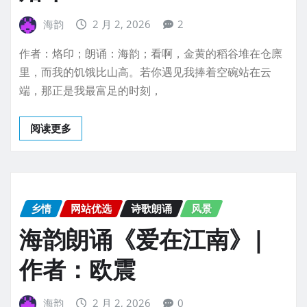
海韵
2 月 2, 2026
2
作者：烙印；朗诵：海韵；看啊，金黄的稻谷堆在仓廪
里，而我的饥饿比山高。若你遇见我捧着空碗站在云
端，那正是我最富足的时刻，
阅读更多
乡情
网站优选
诗歌朗诵
风景
海韵朗诵《爱在江南》|
作者：欧震
海韵
2 月 2, 2026
0