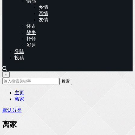
情感
乡情
亲情
友情
怀古
战争
抒怀
岁月
登陆
投稿
×
搜索
主页
离家
默认分类
离家