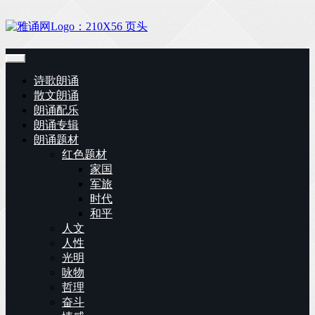
诗歌朗诵
散文朗诵
朗诵配乐
朗诵专辑
朗诵题材
红色题材
家国
军旅
时代
和平
人文
人性
光明
咏物
哲理
奋斗