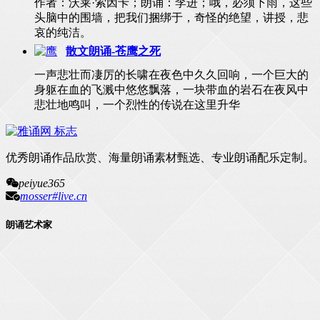
作者：沃莱·索因卡；朗诵：李进；哦，必须下雨，这些
头脑中的围墙，把我们捆绑于，奇怪的绝望，讲授，悲
哀的纯洁。
散文朗诵-苍鹰之死
一声悲壮而凄厉的长啸在夜色中久久回响，一个巨大的
身躯在血的飞溅中悠悠飘落，一块带血的岩石在夜风中
悲壮地鸣叫，一个烈性的传说在这里升华
优秀朗诵作品欣赏、海量朗诵素材甄选、专业朗诵配乐定制。
peiyue365
mosser#live.cn
朗诵艺术家