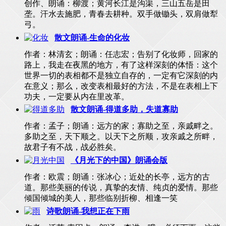
创作、朗诵：柳渡；黄河长江是沟渠，三山五岳是田
垄。汗水去施肥，青春去耕种。双手做锄头，双肩做犁
弓。
散文朗诵-生命的化妆
作者：林清玄；朗诵：任志宏；告别了化妆师，回家的
路上，我走在夜黑的地方，有了这样深刻的体悟：这个
世界一切的表相都不是独立自存的，一定有它深刻的内
在意义；那么，改变表相最好的方法，不是在表相上下
功夫，一定要从内在里改革。
散文朗诵-得道多助，失道寡助
作者：孟子；朗诵：远方的家；寡助之至，亲戚畔之。
多助之至，天下顺之。以天下之所顺，攻亲戚之所畔，
故君子有不战，战必胜矣。
《月光下的中国》朗诵会版
作者：欧震；朗诵：张冰心；近处的长亭，远方的古
道。那些美丽的传说，真挚的友情、纯贞的爱情。那些
倾国倾城的美人，那些临别折柳、相逢一笑
诗歌朗诵-我想正在下雨