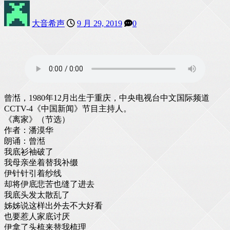
大音希声
9 月 29, 2019
0
曾湉，1980年12月出生于重庆，中央电视台中文国际频道
CCTV-4《中国新闻》节目主持人。
《离家》（节选）
作者：潘漠华
朗诵：曾湉
我底衫袖破了
我母亲坐着替我补缀
伊针针引着纱线
却将伊底悲苦也缝了进去
我底头发太散乱了
姊姊说这样出外去不大好看
也要惹人家底讨厌
伊拿了头梳来替我梳理