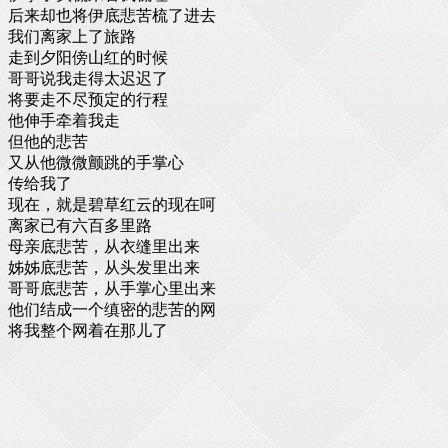
后来却也将伊底悲苦梳了进去
我们离家上了旅路
走到夕阳傍山红的时候
哥哥说我走得太迟迟了
将要走不尽预定的行程
他伸手牵着我走
但他的悲苦
又从他微微颤跳的手掌心
传给我了
现在，就是碧草红云的现在呵
离家已有六百多里路
母亲底悲苦，从衣缝里出来
姊姊底悲苦，从头发里出来
哥哥底悲苦，从手掌心里出来
他们结成一个缜密的悲苦的网
将我整个网着在那儿了