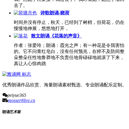
去了。
诗歌朗诵-晓荷
时间并没有停止，秋天，已经到了树梢，但荷花，仍在
慢慢地伸展，悠悠地打开，
散文朗诵《花落的声音》
作者：张爱玲；朗诵：霞光之声；有一种花是令我害怕
的。它不问青红皂白，没有任何预兆，在猝不及防间整
朵整朵任性地鲁莽地不负责任地骨碌碌地就滚了下来，
真让人心惊肉跳
优秀朗诵作品欣赏、海量朗诵素材甄选、专业朗诵配乐定制。
peiyue365
mosser#live.cn
朗诵艺术家