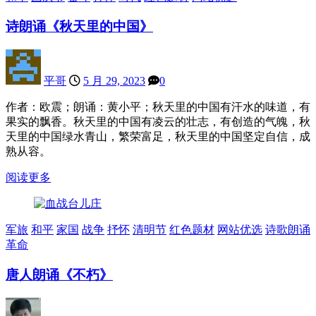
诗朗诵《秋天里的中国》
平哥
5 月 29, 2023
0
作者：欧震；朗诵：黄小平；秋天里的中国有汗水的味道，有
果实的飘香。秋天里的中国有凌云的壮志，有创造的气魄，秋
天里的中国绿水青山，繁荣富足，秋天里的中国坚定自信，成
熟从容。
阅读更多
军旅
和平
家国
战争
抒怀
清明节
红色题材
网站优选
诗歌朗诵
革命
唐人朗诵《不朽》