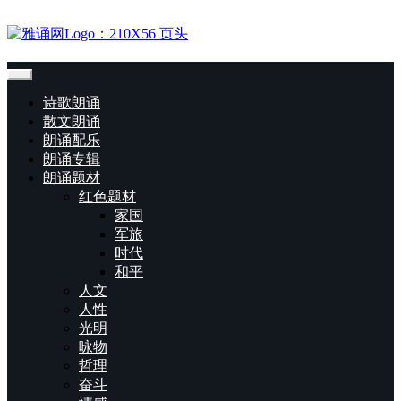
诗歌朗诵
散文朗诵
朗诵配乐
朗诵专辑
朗诵题材
红色题材
家国
军旅
时代
和平
人文
人性
光明
咏物
哲理
奋斗