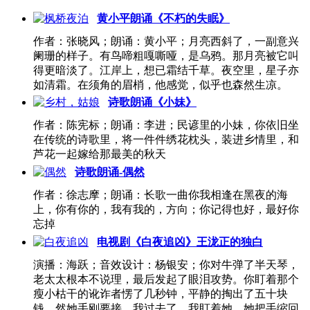
分
黄小平朗诵《不朽的失眠》
页
作者：张晓风；朗诵：黄小平；月亮西斜了，一副意兴
阑珊的样子。有鸟啼粗嘎嘶哑，是乌鸦。那月亮被它叫
得更暗淡了。江岸上，想已霜结千草。夜空里，星子亦
如清霜。在须角的眉梢，他感觉，似乎也森然生凉。
诗歌朗诵《小妹》
作者：陈宪标；朗诵：李进；民谚里的小妹，你依旧坐
在传统的诗歌里，将一件件绣花枕头，装进乡情里，和
芦花一起嫁给那最美的秋天
诗歌朗诵-偶然
作者：徐志摩；朗诵：长歌一曲你我相逢在黑夜的海
上，你有你的，我有我的，方向；你记得也好，最好你
忘掉
电视剧《白夜追凶》王泷正的独白
演播：海跃；音效设计：杨银安；你对牛弹了半天琴，
老太太根本不说理，最后发起了眼泪攻势。你盯着那个
瘦小枯干的讹诈者愣了几秒钟，平静的掏出了五十块
钱。然她手刚要接，我过去了。我盯着她，她把手缩回