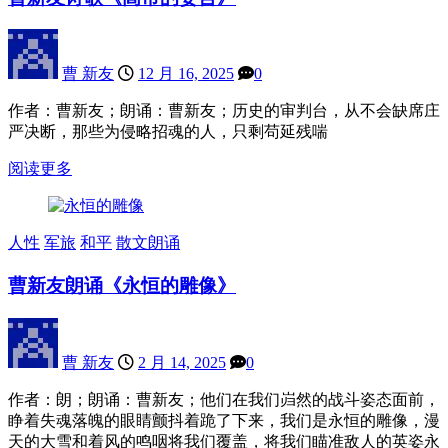
曹 新友
12 月 16, 2025
0
作者：曹新友；朗诵：曹新友；历史的审判台，从不会缺席庄
严决断，那些为侵略招魂的人，只剩苟延残喘
阅读更多
人性
军旅
和平
散文朗诵
曹新友朗诵《永恒的雕像》
曹 新友
2 月 14, 2025
0
作者：朗；朗诵：曹新友；他们在我们岿然的战斗姿态面前，
睁着失魂落魄的眼睛颤抖着跪了下来，我们是永恒的雕像，漫
天的大雪和着风的鸣咽将我们覆盖，将我们瞄准敌人的英姿永