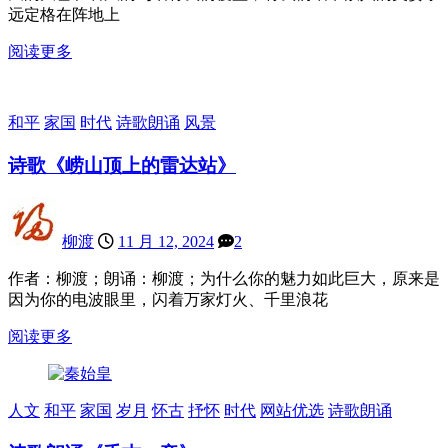
远定格在阵地上
阅读更多
和平
家国
时代
诗歌朗诵
风景
诗歌《崂山顶上的雷达站》
柳渡
11 月 12, 2024
2
作者：柳渡；朗诵：柳渡；为什么你的魅力如此巨大，原来是
因为你的电波眼里，闪着万家灯火、千里浪花
阅读更多
人文
和平
家国
岁月
怀古
抒怀
时代
网站优选
诗歌朗诵