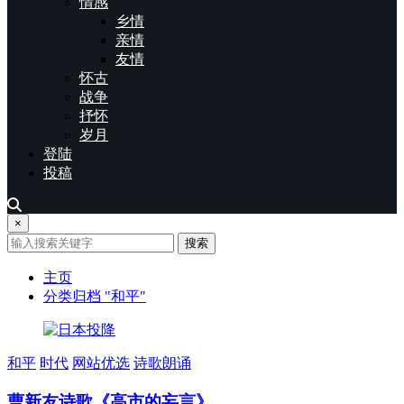
情感
乡情
亲情
友情
怀古
战争
抒怀
岁月
登陆
投稿
×
搜索
主页
分类归档 "和平"
和平
时代
网站优选
诗歌朗诵
曹新友诗歌《高市的妄言》