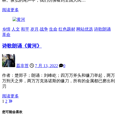
林。恢弘的尾声中，我们仿佛看到全国人民…
阅读更多
乡情
人文
和平
岁月
战争
生命
红色题材
网站优选
诗歌朗诵
革命
诗歌朗诵《黄河》
荔非苔
7 月 13, 2022
0
作者：楚郑子；朗诵：刘峰屹；四万万斧头和镰刀举起，两万
万刑天之斧，两万万克洛诺斯的镰刀，所有的金属都已磨出利
刃
阅读更多
1
2
文
章
您可能会喜欢