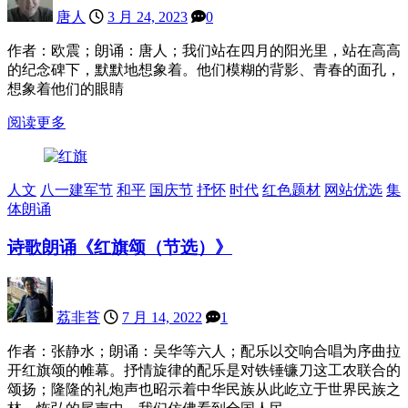
唐人
3 月 24, 2023
0
作者：欧震；朗诵：唐人；我们站在四月的阳光里，站在高高
的纪念碑下，默默地想象着。他们模糊的背影、青春的面孔，
想象着他们的眼睛
阅读更多
人文
八一建军节
和平
国庆节
抒怀
时代
红色题材
网站优选
集
体朗诵
诗歌朗诵《红旗颂（节选）》
荔非苔
7 月 14, 2022
1
作者：张静水；朗诵：吴华等六人；配乐以交响合唱为序曲拉
开红旗颂的帷幕。抒情旋律的配乐是对铁锤镰刀这工农联合的
颂扬；隆隆的礼炮声也昭示着中华民族从此屹立于世界民族之