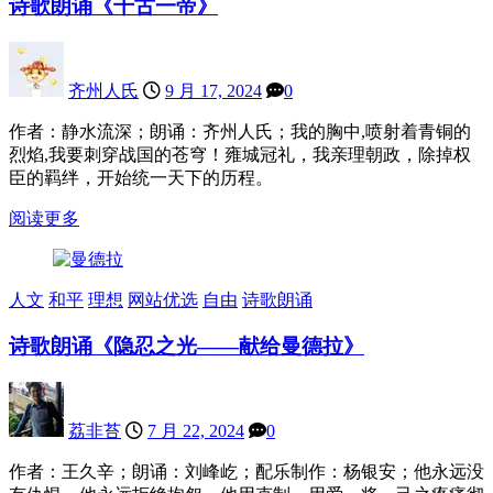
诗歌朗诵《千古一帝》
齐州人氏
9 月 17, 2024
0
作者：静水流深；朗诵：齐州人氏；我的胸中,喷射着青铜的
烈焰,我要刺穿战国的苍穹！雍城冠礼，我亲理朝政，除掉权
臣的羁绊，开始统一天下的历程。
阅读更多
人文
和平
理想
网站优选
自由
诗歌朗诵
诗歌朗诵《隐忍之光——献给曼德拉》
荔非苔
7 月 22, 2024
0
作者：王久辛；朗诵：刘峰屹；配乐制作：杨银安；他永远没