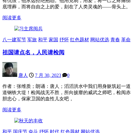
有仇恨，他永远拒绝抱怨。他用克制，用爱，将一己之疼痛彻
底埋葬，而将自由之上的爱，刻在了人类灵魂的——骨头上。
阅读更多
八一建军节
军旅
和平
家国
抒怀
红色题材
网站优选
青春
革命
祖国请点名，人民请检阅
唐人
7 月 30, 2023
0
作者：张维质；朗诵：唐人；滔滔洪水中我们用身躯筑起一道
道钢铁大堤！检阅战无不胜，所向披靡的威武之师吧，检阅赤
胆忠心，保家卫国的血性儿女吧，
阅读更多
和平
国庆节
奋斗
抒怀
时代
红色题材
网站优选