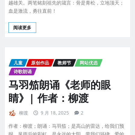
越雄关。两笔铭刻祖先的箴言：骨是青松，立地顶天；
血是激流，勇往直前！
阅读更多
儿童
原创作品
教师节
网站优选
诗歌朗诵
马羽笳朗诵《老师的眼
睛》| 作者：柳渡
柳渡
9 月 18, 2025
2
作者：柳渡；朗诵：马羽笳；是高山的雷达，给我们预
报，风雨后的彩虹，是永远的太阳，带我们环绕，爱的