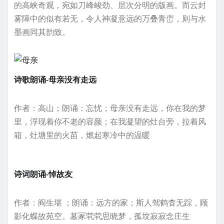
的高峡奇观，宛如刀峰峻劲、层次分明的版画。而云封
雾障中的似有若无，令人神凝意远的万叠青峦，则与水
墨画同其韵致。
诗歌朗诵-母亲没有走远
作者：高山；朗诵：忘忧；母亲没有走远，你在我的梦
里，浮现着你不老的容颜；在我凝望的灶台旁，拉着风
箱，灶塘里的火苗，燃起寒冷中的温暖
诗词朗诵-悼故友
作者：阎生堪 ；朗诵：远方的家；斯人驾鹤杳无踪，顾
影化蝶故苑空。墓冢茕茕思晓梦，孤坟寂寂念庄生