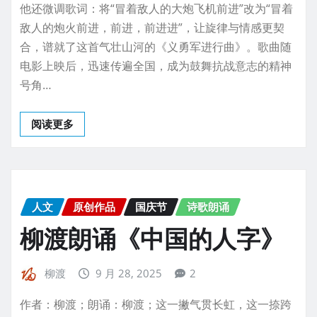
他还微调歌词：将“冒着敌人的大炮飞机前进”改为“冒着
敌人的炮火前进，前进，前进进”，让旋律与情感更契
合，谱就了这首气壮山河的《义勇军进行曲》。歌曲随
电影上映后，迅速传遍全国，成为鼓舞抗战意志的精神
号角…
阅读更多
人文
原创作品
国庆节
诗歌朗诵
柳渡朗诵《中国的人字》
柳渡
9 月 28, 2025
2
作者：柳渡；朗诵：柳渡；这一撇气贯长虹，这一捺跨