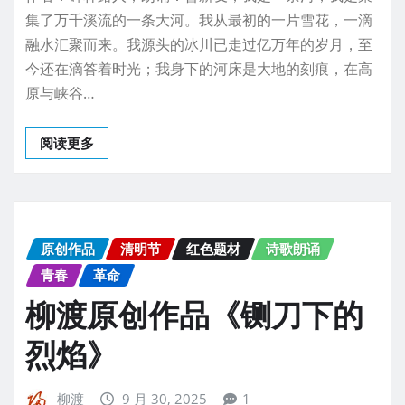
集了万千溪流的一条大河。我从最初的一片雪花，一滴
融水汇聚而来。我源头的冰川已走过亿万年的岁月，至
今还在滴答着时光；我身下的河床是大地的刻痕，在高
原与峡谷…
阅读更多
原创作品
清明节
红色题材
诗歌朗诵
青春
革命
柳渡原创作品《铡刀下的
烈焰》
柳渡
9 月 30, 2025
1