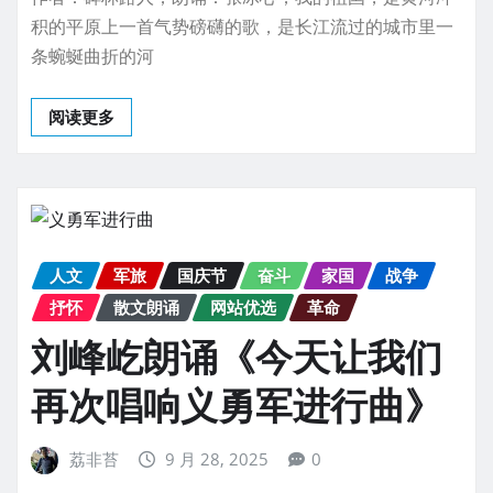
积的平原上一首气势磅礴的歌，是长江流过的城市里一
条蜿蜒曲折的河
阅读更多
人文
军旅
国庆节
奋斗
家国
战争
抒怀
散文朗诵
网站优选
革命
刘峰屹朗诵《今天让我们
再次唱响义勇军进行曲》
荔非苔
9 月 28, 2025
0