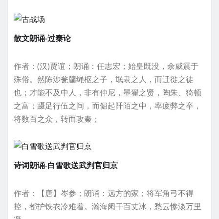
散文朗诵-过秦论
作者：(汉)贾谊；朗诵：任志宏；始皇既没，余威震于
殊俗。然陈涉瓮牖绳枢之子，氓隶之人，而迁徙之徒
也；才能不及中人，非有仲尼，墨翟之贤，陶朱、猗顿
之富；蹑足行伍之间，而倔起阡陌之中，率疲弊之卒，
将数百之众，转而攻秦；
诗词朗诵-白雪歌送武判官归京
作者：【唐】岑参；朗诵：远方的家；将军角弓不得
控，都护铁衣冷难着。瀚海阑干百丈冰，愁云惨淡万里