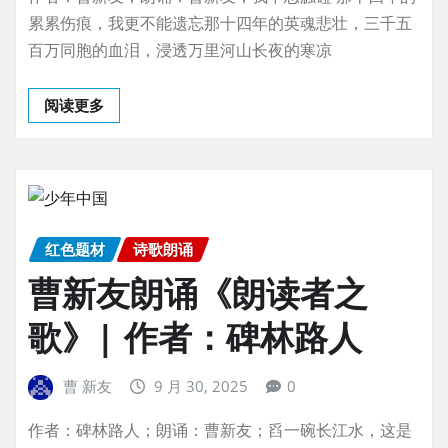
累累伤痕，我更不能遗忘那十四年的英魂悲壮，三千五
百万同胞的血泪，浸透万里河山长夜的寒凉
阅读更多
红色题材
诗歌朗诵
曹新友朗诵《朗读者之
歌》| 作者：碑林路人
曹 新友
9 月 30, 2025
0
作者：碑林路人；朗诵：曹新友；舀一碗长江水，这是