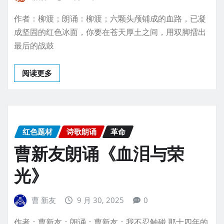
作者：柳渡；朗诵：柳渡；六颗头颅铺成的血路，已凝
成坚固的红色冰面，你要在苍天厚土之间，用双脚擂出
最后的战鼓
阅读更多
红色题材
诗歌朗诵
革命
曹新友朗诵《血泪与荣
光》
曹 新友
9 月 30, 2025
0
作者：曹新友；朗诵：曹新友；我不忍触碰 那十四年的