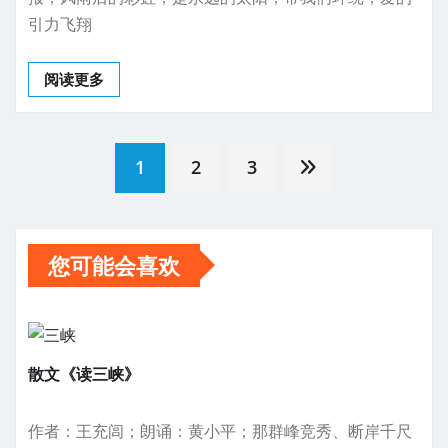
引力飞翔
阅读更多
文
1
2
3
章
您可能会喜欢
分
页
散文《读三峡》
作者：王充闾；朗诵：黄小平；那群峰竞秀、断岸千尺