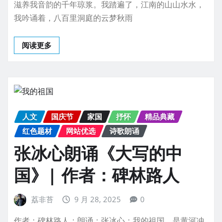
滋养我音韵的千年琼浆。我踏遍了，江南的山山水水，
我吟诵着，八百里洞庭的云梦秋雨
阅读更多
人文
国庆节
家国
抒怀
精品典藏
红色题材
网站优选
诗歌朗诵
张冰心朗诵《大写的中
国》| 作者：碑林路人
荔非苔
9 月 28, 2025
0
作者：碑林路人；朗诵：张冰心；我的祖国，是黄河冲