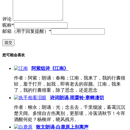
评论
昵称
*
邮箱（用于回复提醒）
*
您可能会喜欢
阿紫组诗《江南》
作者：阿紫；朗诵：春梅；江南，我来了，我的行囊很
轻，羞于打开，如我，即将老去的容颜。江南，我来
了，我的行囊很重，除了思念，还是思念
诗词朗诵-雨霖铃·寒蝉凄切
作者：柳永；朗诵：光；念去去，千里烟波，暮霭沉沉
楚天阔。多情自古伤离别，更那堪，冷落清秋节！今宵
酒醒何处？杨柳岸，晓风残月。
散文朗诵-白鹿原上别离声