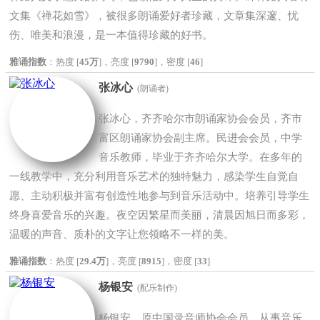
文集《禅花如雪》，被很多朗诵爱好者珍藏，文章集深邃、忧
伤、唯美和浪漫，是一本值得珍藏的好书。
雅诵指数
：热度 [
45万
]，亮度 [
9790
]，密度 [
46
]
张冰心
(朗诵者)
张冰心，齐齐哈尔市朗诵家协会会员，齐市
富区朗诵家协会副主席。民进会会员，中学
音乐教师，毕业于齐齐哈尔大学。在多年的
一线教学中，充分利用音乐艺术的独特魅力，感染学生自觉自
愿、主动积极并富有创造性地参与到音乐活动中。培养引导学生
终身喜爱音乐的兴趣。夜空因繁星而美丽，清晨因旭日而多彩，
温暖的声音、质朴的文字让您领略不一样的美。
雅诵指数
：热度 [
29.4万
]，亮度 [
8915
]，密度 [
33
]
杨银安
(配乐制作)
杨银安，原中国录音师协会会员，从事音乐