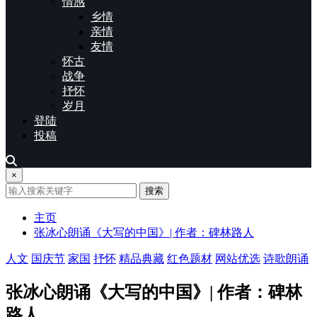
情感
乡情
亲情
友情
怀古
战争
抒怀
岁月
登陆
投稿
×
搜索
主页
张冰心朗诵《大写的中国》| 作者：碑林路人
人文
国庆节
家国
抒怀
精品典藏
红色题材
网站优选
诗歌朗诵
张冰心朗诵《大写的中国》| 作者：碑林
路人