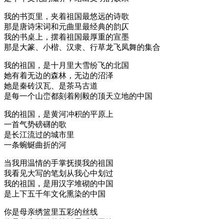
我的书页里，夹着祖国最悠远的诗歌
那是唐诗宋词和元曲里最经典的韵仄
我的书桌上，摆着祖国最厚重的宣墨
那是大篆、小楷、汉隶、行草龙飞凤舞的集合
我的祖国，是十月里大雪纷飞的北国
她有着无边的森林，无边的沼泽
她是秦砖汉瓦、是茶马古道
是每一个山峦都刻着刚毅的顶天立地的中国
我的祖国，是黄河冲积的平原上
一首气势磅礴的歌
是长江流过的城市里
一条蜿蜒曲折的河
当我用温情的手掌抚摸我的祖国
我看见大写的笔划从我心中划过
我的祖国，是用汉字堆砌的中国
是上下五千年文化熏染的中国
你是母亲绣篮里五彩的丝线