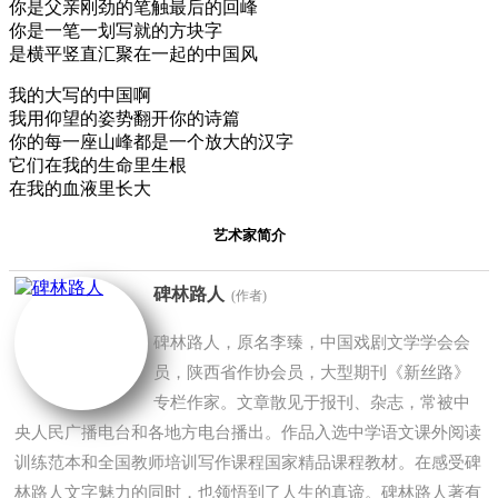
你是父亲刚劲的笔触最后的回峰
你是一笔一划写就的方块字
是横平竖直汇聚在一起的中国风
我的大写的中国啊
我用仰望的姿势翻开你的诗篇
你的每一座山峰都是一个放大的汉字
它们在我的生命里生根
在我的血液里长大
艺术家简介
碑林路人
(作者)
碑林路人，原名李臻，中国戏剧文学学会会
员，陕西省作协会员，大型期刊《新丝路》
专栏作家。文章散见于报刊、杂志，常被中
央人民广播电台和各地方电台播出。作品入选中学语文课外阅读
训练范本和全国教师培训写作课程国家精品课程教材。在感受碑
林路人文字魅力的同时，也领悟到了人生的真谛。碑林路人著有