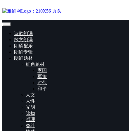
诗歌朗诵
散文朗诵
朗诵配乐
朗诵专辑
朗诵题材
红色题材
家国
军旅
时代
和平
人文
人性
光明
咏物
哲理
奋斗