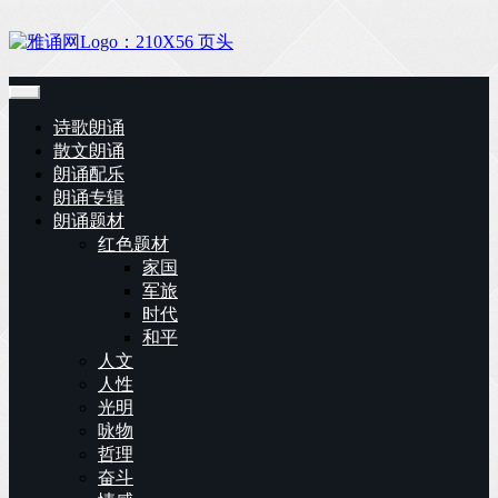
诗歌朗诵
散文朗诵
朗诵配乐
朗诵专辑
朗诵题材
红色题材
家国
军旅
时代
和平
人文
人性
光明
咏物
哲理
奋斗