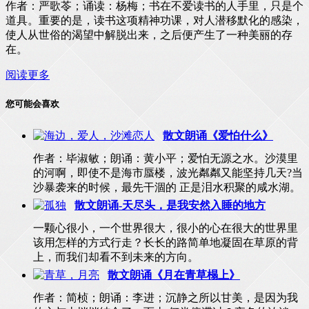
作者：严歌苓；诵读：杨梅；书在不爱读书的人手里，只是个
道具。重要的是，读书这项精神功课，对人潜移默化的感染，
使人从世俗的渴望中解脱出来，之后便产生了一种美丽的存
在。
阅读更多
您可能会喜欢
散文朗诵《爱怕什么》
作者：毕淑敏；朗诵：黄小平；爱怕无源之水。沙漠里
的河啊，即使不是海市蜃楼，波光粼粼又能坚持几天?当
沙暴袭来的时候，最先干涸的 正是泪水积聚的咸水湖。
散文朗诵-天尽头，是我安然入睡的地方
一颗心很小，一个世界很大，很小的心在很大的世界里
该用怎样的方式行走？长长的路简单地凝固在草原的背
上，而我们却看不到未来的方向。
散文朗诵《月在青草榻上》
作者：简桢；朗诵：李进；沉静之所以甘美，是因为我