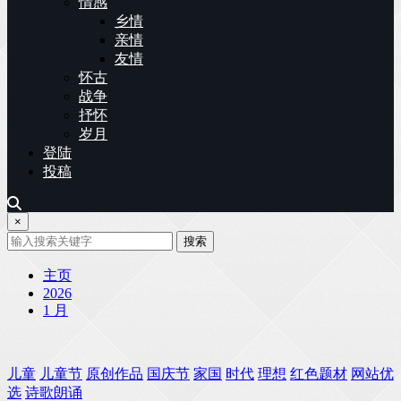
情感
乡情
亲情
友情
怀古
战争
抒怀
岁月
登陆
投稿
×
搜索
主页
2026
1 月
儿童
儿童节
原创作品
国庆节
家国
时代
理想
红色题材
网站优
选
诗歌朗诵