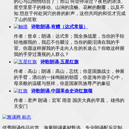
的心与山悄悄结合了；而山 何尝停滞过？夜色的浓淡、
星空里星子的移动、山涧的流畅、花树的翻覆，以及不
知 憩息于何处洞穴的兽的鼾声，这些共同的和弦才完成
了山的笙歌
诗歌朗诵-有赠（达式常版）
作者：曾卓；朗诵：达式常；我全身战栗，当你的手轻
轻地握我的，我忍不住啜泣，当你的眼泪滴在我的手
背。你愿这样握我的手走向人生的长途么？你敢这样握
我的手穿过蔑视的人群么？
诗歌朗诵-五星红旗
作者：高山；朗诵：高山，忘忧；你是国旗战士，伸展
的手臂，洒出的一抹绚丽的朝霞，你是海外游子心中，
母亲般的温暖与慈祥，你是国家民族尊严的象征
诗歌朗诵-中国革命史诗红旗颂
作者：君声 朗诵：宏军 雨音 国庆大典的早晨， 雄伟的
天安门
优秀朗诵作品欣赏、海量朗诵素材甄选、专业朗诵配乐定制。