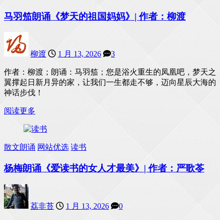
马羽笳朗诵《梦天的祖国妈妈》| 作者：柳渡
柳渡
1 月 13, 2026
3
作者：柳渡；朗诵：马羽笳；您是浴火重生的凤凰吧，梦天之
翼撑起日新月异的家，让我们一生都走不够，迈向星辰大海的
神话步伐！
阅读更多
散文朗诵
网站优选
读书
杨梅朗诵《爱读书的女人才最美》| 作者：严歌苓
荔非苔
1 月 13, 2026
0