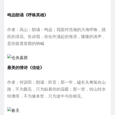
鸣远朗诵《呼唤英雄》
作者：高山；朗诵：鸣远；我面对浩瀚的大海呼唤，跳
跃的浪花。告诉我，你化作涌起的海浪，隆隆的涛声，
是你振聋发聩的呐喊
最美的情诗《信徒》
作者：何训田；朗诵：听音；那一年，磕长头匍匐在山
路，不为觐见，只为贴着你的温暖；那一世，转山转水
转佛塔，不为修来世，只为途中与你相见。