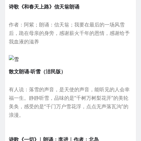
诗歌《和春天上路》信天翁朗诵
作者：阿紫；朗诵：信天翁；我要在最后的一场风雪
后，跪在母亲的身旁，感谢薪火千年的恩情，感谢给予
我血液的滋养
散文朗诵-听雪（洁民版）
有人说：落雪的声音，是天使的声音，能听见的人会幸
福一生。静静听雪，品味的是“千树万树梨花开”的美轮
美奂，感受的是“千门万户雪花浮，点点无声落瓦沟”的
浪漫。
诗歌《一切》| 朗诵：李进 | 作者：北岛