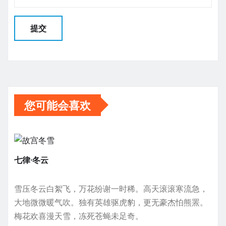
您可能会喜欢
七律·冬云
雪压冬云白絮飞，万花纷谢一时稀。高天滚滚寒流急，
大地微微暖气吹。独有英雄驱虎豹，更无豪杰怕熊罴。
梅花欢喜漫天雪，冻死苍蝇未足奇。