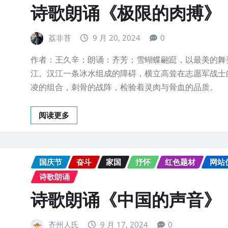
诗歌朗诵《极限的肉搏》
荔非苔
9 月 20, 2024
0
作者：王久辛；朗诵：齐芳；雪蝴蝶翩跹，以最美的舞
江。汉江一条冰水组成的障碍，横立高耸在志愿军战士
凌的组合，刺骨的战阵，检验着灵肉与骨血的品质。
阅读更多
国庆节
奋斗
家国
抒怀
红色题材
网站
诗歌朗诵
诗歌朗诵《中国的声音》
齐州人氏
9 月 17, 2024
0