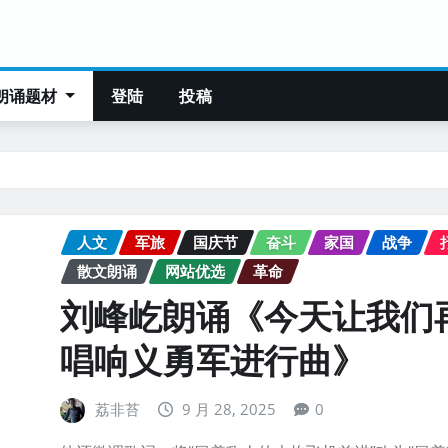
朗诵题材
登陆
投稿
人文
军旅
国庆节
奋斗
家国
战争
散文朗诵
网站优选
革命
刘峰屹朗诵《今天让我们
唱响义勇军进行曲》
荔非苔
9 月 28, 2025
0