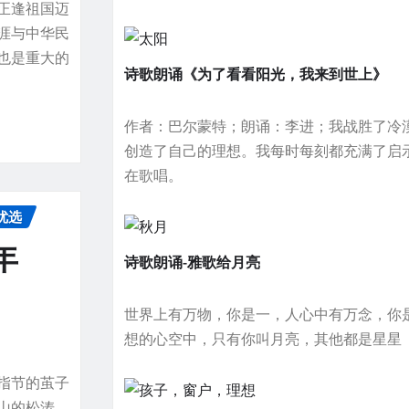
正逢祖国迈
涯与中华民
也是重大的
诗歌朗诵《为了看看阳光，我来到世上》
作者：巴尔蒙特；朗诵：李进；我战胜了冷
创造了自己的理想。我每时每刻都充满了启
在歌唱。
优选
年
诗歌朗诵-雅歌给月亮
世界上有万物，你是一，人心中有万念，你
想的心空中，只有你叫月亮，其他都是星星
指节的茧子
山的松涛。