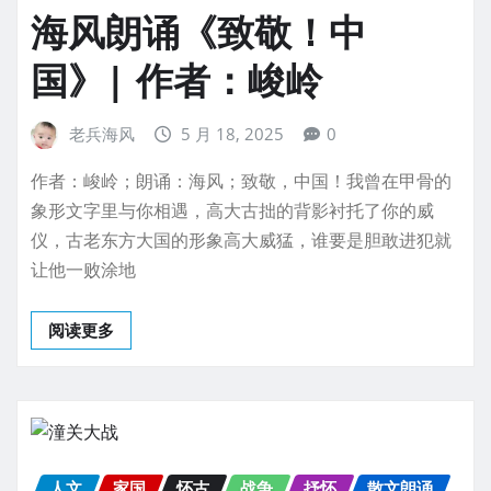
海风朗诵《致敬！中
国》| 作者：峻岭
老兵海风
5 月 18, 2025
0
作者：峻岭；朗诵：海风；致敬，中国！我曾在甲骨的
象形文字里与你相遇，高大古拙的背影衬托了你的威
仪，古老东方大国的形象高大威猛，谁要是胆敢进犯就
让他一败涂地
阅读更多
人文
家国
怀古
战争
抒怀
散文朗诵