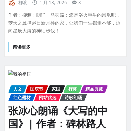
柳渡
1 月 13, 2026
3
作者：柳渡；朗诵：马羽笳；您是浴火重生的凤凰吧，
梦天之翼撑起日新月异的家，让我们一生都走不够，迈
向星辰大海的神话步伐！
阅读更多
人文
国庆节
家国
抒怀
精品典藏
红色题材
网站优选
诗歌朗诵
张冰心朗诵《大写的中
国》| 作者：碑林路人