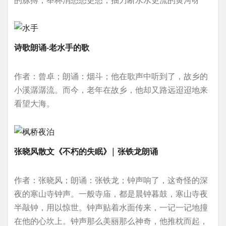
诗歌朗诵-老水手的歌
作者：曾卓；朗诵：烟斗；他在歌声中听到了，故乡的
小溪潺潺流。而今，老年在故乡，他却又路远迢迢地来
看望大海。
张晓风散文《不朽的失眠》| 张铁龙朗诵
作者：张晓风；朗诵：张铁龙；钟声响了，这奇怪的深
夜的寒山寺钟声。一般寺庙，都是晨钟暮鼓，寒山寺夜
半敲钟，用以惊世。钟声贴着水面传来，一记一记地撞
在他的心坎上。钟声那么美丽那么神奇，他推枕而起，