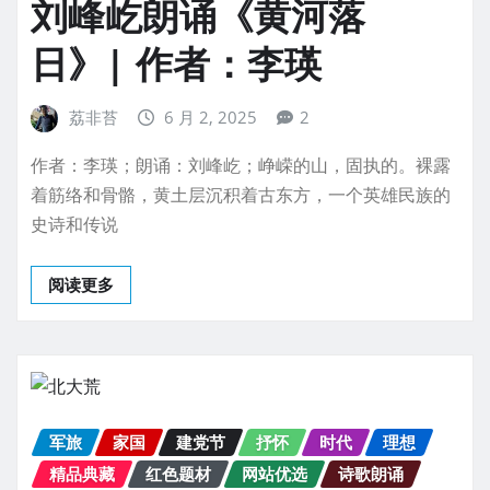
刘峰屹朗诵《黄河落
日》| 作者：李瑛
荔非苔
6 月 2, 2025
2
作者：李瑛；朗诵：刘峰屹；峥嵘的山，固执的。裸露
着筋络和骨骼，黄土层沉积着古东方，一个英雄民族的
史诗和传说
阅读更多
军旅
家国
建党节
抒怀
时代
理想
精品典藏
红色题材
网站优选
诗歌朗诵