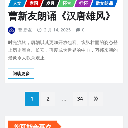
人文
家国
岁月
怀古
抒怀
散文朗诵
曹新友朗诵《汉唐雄风》
曹 新友
2 月 14, 2025
0
时光流转，唐朝以其更加开放包容、恢弘壮丽的姿态登
上历史舞台。长安，再度成为世界的中心，万邦来朝的
景象令人叹为观止。
阅读更多
文
1
2
…
34
章
您可能会喜欢