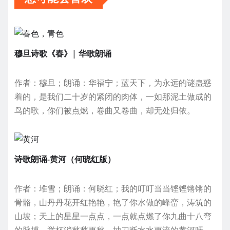
分
页
穆旦诗歌《春》| 华歌朗诵
作者：穆旦；朗诵：华福宁；蓝天下，为永远的谜蛊惑
着的，是我们二十岁的紧闭的肉体，一如那泥土做成的
鸟的歌，你们被点燃，卷曲又卷曲，却无处归依。
诗歌朗诵-黄河（何晓红版）
作者：堆雪；朗诵：何晓红；我的叮叮当当铿铿锵锵的
骨骼，山丹丹花开红艳艳，艳了你水做的峰峦，涛筑的
山坡；天上的星星一点点，一点就点燃了你九曲十八弯
的脉搏，举杯消愁愁更愁，抽刀断水水更流的黄河呀