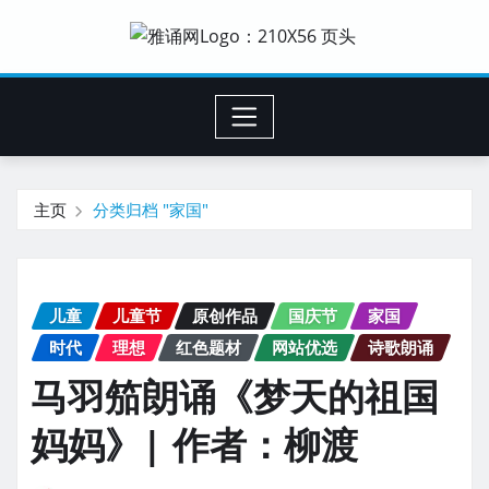
主页
分类归档 "家国"
儿童
儿童节
原创作品
国庆节
家国
时代
理想
红色题材
网站优选
诗歌朗诵
马羽笳朗诵《梦天的祖国
妈妈》| 作者：柳渡