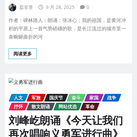
荔非苔
9 月 28, 2025
0
作者：碑林路人；朗诵：张冰心；我的祖国，是黄河冲
积的平原上一首气势磅礴的歌，是长江流过的城市里一
条蜿蜒曲折的河
阅读更多
人文
军旅
国庆节
奋斗
家国
战争
抒怀
散文朗诵
网站优选
革命
刘峰屹朗诵《今天让我们
再次唱响义勇军进行曲》