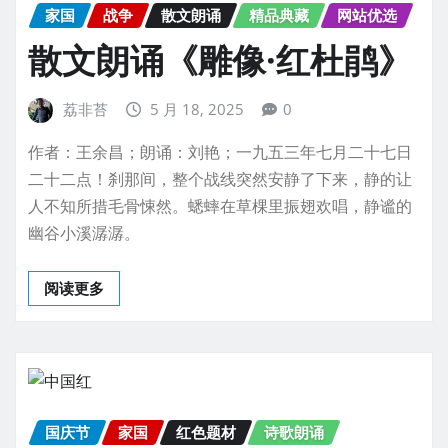
家国
战争
散文朗诵
精品典藏
网站优选
散文朗诵《雕像·红杜鹃》
荔非苔
5 月 18, 2025
0
作者：王余昌；朗诵：刘艳；一九五三年七月二十七日
二十二点！刹那间，整个战线突然安静了下来，静的让
人不知所措毛骨悚然。蟋蟀在草棵里振翅欢唱，静谧的
幽谷小溪潺潺。
阅读更多
国庆节
家国
红色题材
诗歌朗诵