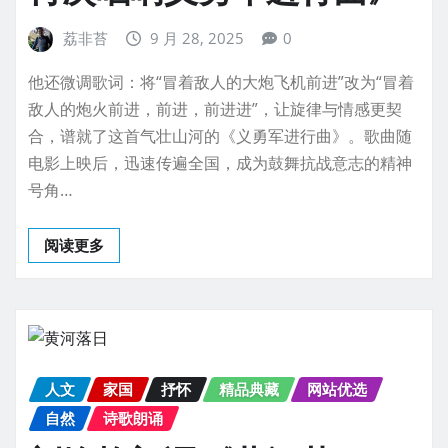
荔非苔
9 月 28, 2025
0
他还微调歌词：将“冒着敌人的大炮飞机前进”改为“冒着
敌人的炮火前进，前进，前进进”，让旋律与情感更契
合，谱就了这首气壮山河的《义勇军进行曲》。歌曲随
电影上映后，迅速传遍全国，成为鼓舞抗战意志的精神
号角…
阅读更多
人文
家国
抒怀
精品典藏
网站优选
自然
诗歌朗诵