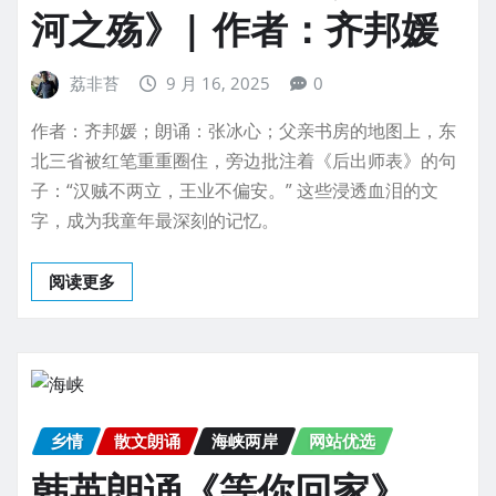
河之殇》| 作者：齐邦媛
荔非苔
9 月 16, 2025
0
作者：齐邦媛；朗诵：张冰心；父亲书房的地图上，东
北三省被红笔重重圈住，旁边批注着《后出师表》的句
子：“汉贼不两立，王业不偏安。” 这些浸透血泪的文
字，成为我童年最深刻的记忆。
阅读更多
乡情
散文朗诵
海峡两岸
网站优选
韩英朗诵《等你回家》