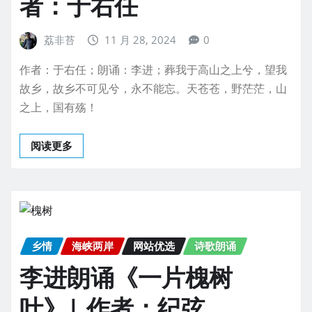
者：于右任
荔非苔
11 月 28, 2024
0
作者：于右任；朗诵：李进；葬我于高山之上兮，望我
故乡，故乡不可见兮，永不能忘。天苍苍，野茫茫，山
之上，国有殇！
阅读更多
乡情
海峡两岸
网站优选
诗歌朗诵
李进朗诵《一片槐树
叶》| 作者：纪弦