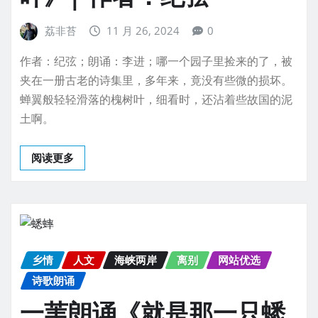
荔非苔
11 月 26, 2024
0
作者：纪弦；朗诵：李进；哪一个园子里捡来的了，被
夹在一册古老的诗集里，多年来，竟没有些微的损坏。
蝉翼般轻轻滑落的槐树叶，细看时，还沾着些故国的泥
土啊。
阅读更多
乡情
人文
海峡两岸
离别
网站优选
诗歌朗诵
一苇朗诵《就是那一只蟋