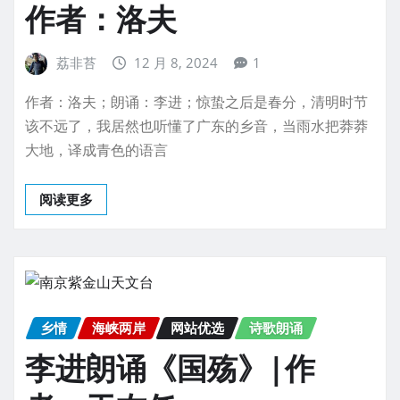
作者：洛夫
荔非苔
12 月 8, 2024
1
作者：洛夫；朗诵：李进；惊蛰之后是春分，清明时节
该不远了，我居然也听懂了广东的乡音，当雨水把莽莽
大地，译成青色的语言
阅读更多
乡情
海峡两岸
网站优选
诗歌朗诵
李进朗诵《国殇》|作