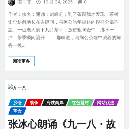
荔非苔
10 月 24, 2025
0
作者：佚名；朗诵：刘峰屹；到了茶园我才发现，茶树
歪歪斜斜地长在岩缝间，与阿公当年描述的模样分毫不
差。一位老人摘下几片茶叶，放进粗陶壶中，沸水一
冲，茶香瞬间漫开 —— 那味道，与阿公茶罐中藏着的陈
香一模…
阅读更多
乡情
战争
海峡两岸
红色题材
网站优选
革命
张冰心朗诵《九一八・故