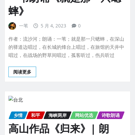
蟀》
一苇
5 月 4, 2023
0
作者：流沙河；朗诵：一苇；就是那一只蟋蟀，在深山
的驿道边唱过，在长城的烽台上唱过，在旅馆的天井中
唱过，在战场的野草间唱过，孤客听过，伤兵听过
阅读更多
乡情
和平
海峡两岸
网站优选
诗歌朗诵
高山作品《归来》| 朗