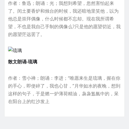
作者：鲁迅；朗诵：光；我想到希望，忽然害怕起来
了。闰土要香炉和烛台的时候，我还暗地里笑他，以为
他总是崇拜偶像，什么时候都不忘却。现在我所谓希
望，不也是我自己手制的偶像么?只是他的愿望切近，我
的愿望茫远罢了。
散文朗诵-琉璃
作者：雪小禅；朗诵：李进；“唯愿来生是琉璃，握在你
的手心，即使碎了，我也心甘，”月华如水的夜晚，想到
这样的句子，于是燃一炉薄荷精油，袅袅氲氤中的，呆
在阳台上的红沙发上