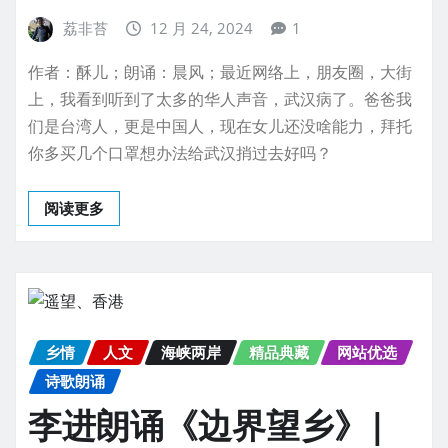
荔非苔
12 月 24, 2024
1
作者：酥儿；朗诵：晨风；最近网络上，朋友圈，大街
上，我看到听到了太多的华人声音，武汉病了。爸爸我
们是台湾人，更是中国人，现在女儿还没啥能力，拜托
你多买几个口罩想办法给武汉捎过去好吗？
阅读更多
乡情
人文
海峡两岸
精品典藏
网站优选
诗歌朗诵
李进朗诵《边界望乡》|