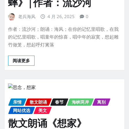
蟀》|作者：流沙河
老兵海风
4 月 26, 2025
0
作者：流沙河；朗诵：海风；在你的记忆里唱歌，在我
的记忆里唱歌，唱童年的惊喜，唱中年的寂寞，想起雕
竹做笼，想起呼灯篱落
阅读更多
亲情
散文朗诵
春节
海峡两岸
离别
网站优选
美文
散文朗诵《想家》