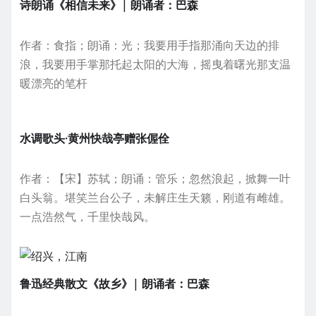
诗朗诵《相信未来》| 朗诵者：巴森
作者：食指；朗诵：光；我要用手指那涌向天边的排
浪，我要用手掌那托起太阳的大海，摇曳着曙光那支温
暖漂亮的笔杆
水调歌头·黄州快哉亭赠张偓佺
作者：【宋】苏轼；朗诵：管乐；忽然浪起，掀舞一叶
白头翁。堪笑兰台公子，未解庄生天籁，刚道有雌雄。
一点浩然气，千里快哉风。
鲁迅经典散文《故乡》| 朗诵者：巴森